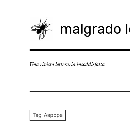
Skip
to
content
malgrado 
Una rivista letteraria insoddisfatta
Tag:
Аврора