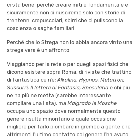
ci sta bene, perché creare miti è fondamentale e
Contatti
sicuramente non ci riusciremo solo con storie di
trentenni crepuscolari, sbirri che ci puliscono la
Archivio
coscienza o saghe familiari.
Perché che lo Strega non lo abbia ancora vinto una
strega vera è un affronto.
Viaggiando per la rete o per quegli spazi fisici che
dicono esistere sopra Roma, di riviste che trattino
di fantastica ce n’è:
Alkalina, Hypnos, Metatron,
Sussurri, Il lettore di Fantasia, Specularia
e chi più
ne ha più ne metta (sarebbe interessante
compilare una lista), ma
Malgrado le Mosche
occupa uno spazio dove normalmente questo
genere risulta minoritario e quale occasione
migliore per farlo piombare in grembo a gente che
altrimenti l’ultimo contatto col genere l’ha avuto