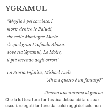
menu
YGRAMUL
Numeri
Call
“Meglio è pei cacciatori
morir dentro le Paludi,
expan
Rubriche
child
menu
che nelle Montagne Morte
Abbruttoddìo
c’è quel gran Profondo Abisso,
dove sta Ygramul, Le Molte,
Cacao Meravigliao
il più orrendo degli orrori”
I.B.A.N. – Praticamente una trasmissione
La Storia Infinita, Michael Ende
Inve(n/t)tive
“Ah ma questo è un fantasy?”
Periplo
Almeno unə italianə al giorno
Che la letteratura fantastica debba abitare spazi
YGRAMUL
oscuri, relegati lontano dai caldi raggi del sole non