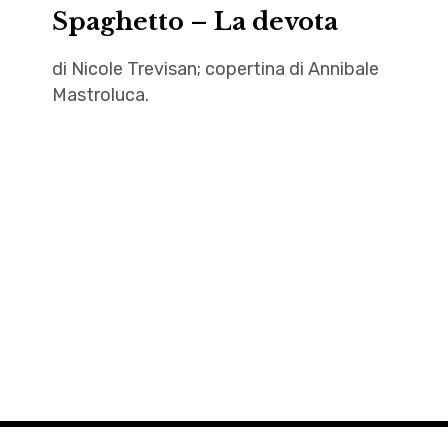
Spaghetto – La devota
di Nicole Trevisan; copertina di Annibale
Mastroluca.
amputazioni
,
Annibale
Mastroluca
,
Autrici
,
devota
,
letteratura
,