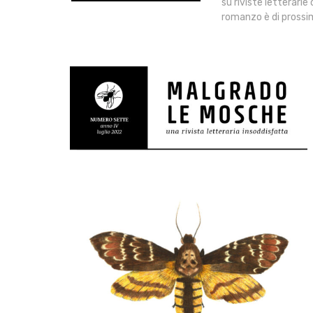
su riviste letterarie
romanzo è di prossi