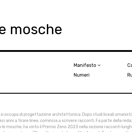
le mosche
Manifesto
Ca
Numeri
R
 si occupa di progettazione architettonica. Dopo studi liceali umanistic
eci anni a tirare linee, comincia a scrivere racconti. Fa parte della red
o le mosche, ha vinto il Premio Zeno 2023 nella sezione racconti lungh