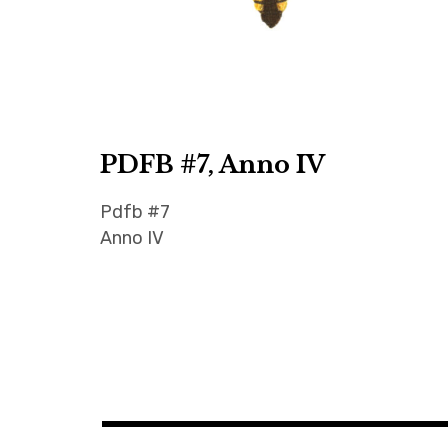
PDFB #7, Anno IV
Pdfb #7
Anno IV
anita
renchifiori
Navigazione
,
autori
articoli
,
Autrici