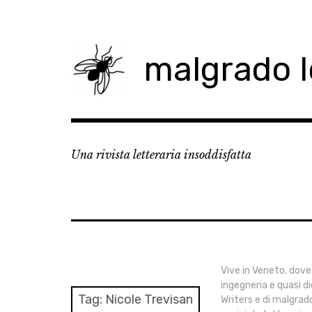
Skip
to
content
malgrado 
Una rivista letteraria insoddisfatta
Vive in Veneto, dove
ingegneria e quasi di
Tag:
Nicole Trevisan
Writers e di malgrad