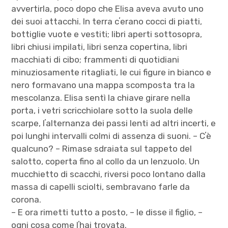
avvertirla, poco dopo che Elisa aveva avuto uno
dei suoi attacchi. In terra cʼerano cocci di piatti,
bottiglie vuote e vestiti; libri aperti sottosopra,
libri chiusi impilati, libri senza copertina, libri
macchiati di cibo; frammenti di quotidiani
minuziosamente ritagliati, le cui figure in bianco e
nero formavano una mappa scomposta tra la
mescolanza. Elisa sentì la chiave girare nella
porta, i vetri scricchiolare sotto la suola delle
scarpe, lʼalternanza dei passi lenti ad altri incerti, e
poi lunghi intervalli colmi di assenza di suoni. – Cʼè
qualcuno? – Rimase sdraiata sul tappeto del
salotto, coperta fino al collo da un lenzuolo. Un
mucchietto di scacchi, riversi poco lontano dalla
massa di capelli sciolti, sembravano farle da
corona.
– E ora rimetti tutto a posto, – le disse il figlio, –
ogni cosa come lʼhai trovata.