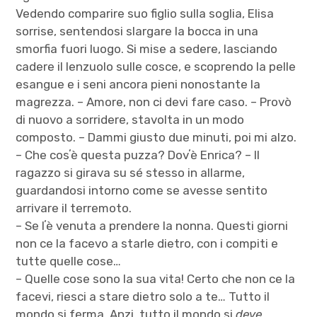
Vedendo comparire suo figlio sulla soglia, Elisa
sorrise, sentendosi slargare la bocca in una
smorfia fuori luogo. Si mise a sedere, lasciando
cadere il lenzuolo sulle cosce, e scoprendo la pelle
esangue e i seni ancora pieni nonostante la
magrezza. – Amore, non ci devi fare caso. – Provò
di nuovo a sorridere, stavolta in un modo
composto. – Dammi giusto due minuti, poi mi alzo.
– Che cosʼè questa puzza? Dovʼè Enrica? – Il
ragazzo si girava su sé stesso in allarme,
guardandosi intorno come se avesse sentito
arrivare il terremoto.
– Se lʼè venuta a prendere la nonna. Questi giorni
non ce la facevo a starle dietro, con i compiti e
tutte quelle cose…
– Quelle cose sono la sua vita! Certo che non ce la
facevi, riesci a stare dietro solo a te… Tutto il
mondo si ferma. Anzi, tutto il mondo si
deve