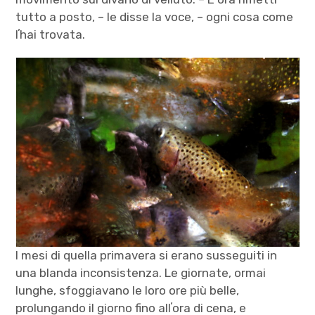
tutto a posto, – le disse la voce, – ogni cosa come
lʼhai trovata.
I mesi di quella primavera si erano susseguiti in
una blanda inconsistenza. Le giornate, ormai
lunghe, sfoggiavano le loro ore più belle,
prolungando il giorno fino allʼora di cena, e