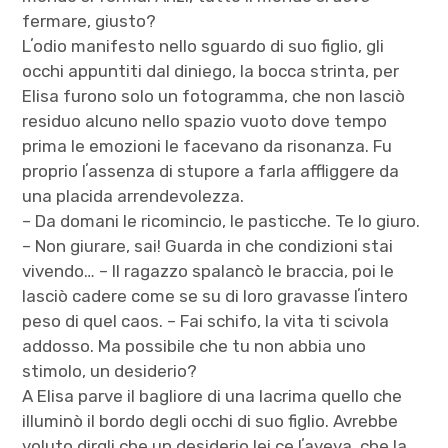
fermare, giusto?
Lʼodio manifesto nello sguardo di suo figlio, gli
occhi appuntiti dal diniego, la bocca strinta, per
Elisa furono solo un fotogramma, che non lasciò
residuo alcuno nello spazio vuoto dove tempo
prima le emozioni le facevano da risonanza. Fu
proprio lʼassenza di stupore a farla affliggere da
una placida arrendevolezza.
– Da domani le ricomincio, le pasticche. Te lo giuro.
– Non giurare, sai! Guarda in che condizioni stai
vivendo… – Il ragazzo spalancò le braccia, poi le
lasciò cadere come se su di loro gravasse lʼintero
peso di quel caos. – Fai schifo, la vita ti scivola
addosso. Ma possibile che tu non abbia uno
stimolo, un desiderio?
A Elisa parve il bagliore di una lacrima quello che
illuminò il bordo degli occhi di suo figlio. Avrebbe
voluto dirgli che un desiderio lei ce lʼaveva, che la