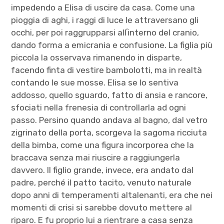
impedendo a Elisa di uscire da casa. Come una
pioggia di aghi, i raggi di luce le attraversano gli
occhi, per poi raggrupparsi allʼinterno del cranio,
dando forma a emicrania e confusione. La figlia più
piccola la osservava rimanendo in disparte,
facendo finta di vestire bambolotti, ma in realtà
contando le sue mosse. Elisa se lo sentiva
addosso, quello sguardo, fatto di ansia e rancore,
sfociati nella frenesia di controllarla ad ogni
passo. Persino quando andava al bagno, dal vetro
zigrinato della porta, scorgeva la sagoma ricciuta
della bimba, come una figura incorporea che la
braccava senza mai riuscire a raggiungerla
davvero. Il figlio grande, invece, era andato dal
padre, perché il patto tacito, venuto naturale
dopo anni di temperamenti altalenanti, era che nei
momenti di crisi si sarebbe dovuto mettere al
riparo. E fu proprio lui a rientrare a casa senza