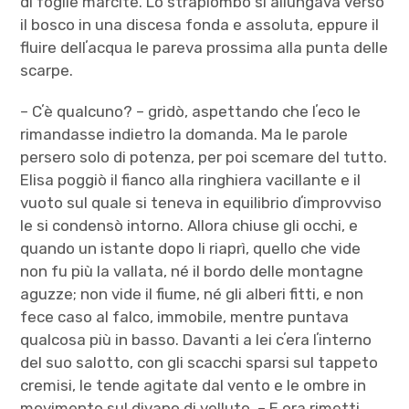
di foglie marcite. Lo strapiombo si allungava verso
il bosco in una discesa fonda e assoluta, eppure il
fluire dellʼacqua le pareva prossima alla punta delle
scarpe.
– Cʼè qualcuno? – gridò, aspettando che lʼeco le
rimandasse indietro la domanda. Ma le parole
persero solo di potenza, per poi scemare del tutto.
Elisa poggiò il fianco alla ringhiera vacillante e il
vuoto sul quale si teneva in equilibrio dʼimprovviso
le si condensò intorno. Allora chiuse gli occhi, e
quando un istante dopo li riaprì, quello che vide
non fu più la vallata, né il bordo delle montagne
aguzze; non vide il fiume, né gli alberi fitti, e non
fece caso al falco, immobile, mentre puntava
qualcosa più in basso. Davanti a lei cʼera lʼinterno
del suo salotto, con gli scacchi sparsi sul tappeto
cremisi, le tende agitate dal vento e le ombre in
movimento sul divano di velluto. – E ora rimetti