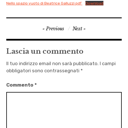
Nello spazio vuoto di Beatrice Galluzzi pdf
Download
Autrici
Navigazione
Previous
Next
,
articoli
Beatrice
Galluzzi
Lascia un commento
,
Nello
Il tuo indirizzo email non sarà pubblicato.
I campi
spazio
obbligatori sono contrassegnati
*
vuoto
Commento
*