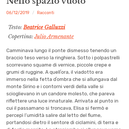
Nello spazio vuoto
menu
Numeri
malgrado
06/12/2019
Racconti
le
Call
Testo:
Beatrice Galluzzi
mosche
Copertina:
Julio Armenante
expan
Rubriche
child
menu
Camminava lungo il ponte dismesso tenendo un
Contatti
braccio teso verso la ringhiera. Sotto i polpastrelli
scorrevano squame di vernice, piccole crepe e
Archivio
grumi di ruggine. A quellʼora, il viadotto era
immerso nella fetta dʼombra che si allungava dal
monte Sirino e i contorni verdi della valle si
scioglievano in un candore molesto, che pareva
riflettere una luce innaturale. Arrivata al punto in
cui il passamano si troncava, Elisa si fermò e
percepì l’umidità salire dal letto del fiume,
portandosi dietro il sentore di ciclamini, di terra e