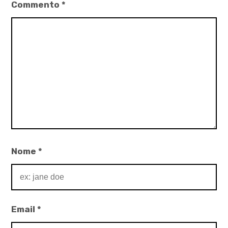
Commento
*
Lo
Muzio
,
letteratura
,
racconti
d'amore
Nome
*
Email
*