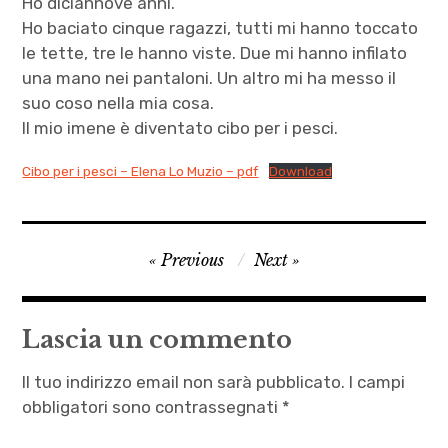
Ho diciannove anni.
Ho baciato cinque ragazzi, tutti mi hanno toccato
le tette, tre le hanno viste. Due mi hanno infilato
una mano nei pantaloni. Un altro mi ha messo il
suo coso nella mia cosa.
Il mio imene è diventato cibo per i pesci.
Cibo per i pesci – Elena Lo Muzio – pdf
Download
Chiara
Navigazione
Previous
Next
Casetta
articoli
,
Cibo
Lascia un commento
per i
pesci
Il tuo indirizzo email non sarà pubblicato.
I campi
,
obbligatori sono contrassegnati
*
Elena