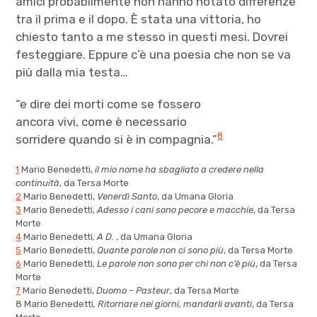
amici probabilmente non hanno notato differenze
tra il prima e il dopo. È stata una vittoria, ho
chiesto tanto a me stesso in questi mesi. Dovrei
festeggiare. Eppure c’è una poesia che non se va
più dalla mia testa…
“e dire dei morti come se fossero
ancora vivi, come è necessario
8
sorridere quando si è in compagnia.”
1
Mario Benedetti,
il mio nome ha sbagliato a credere nella
continuità
, da Tersa Morte
2
Mario Benedetti,
Venerdì Santo
, da Umana Gloria
3
Mario Benedetti,
Adesso i cani sono pecore e macchie
, da Tersa
Morte
4
Mario Benedetti
, A D.
, da Umana Gloria
5
Mario Benedetti,
Quante parole non ci sono più
, da Tersa Morte
6
Mario Benedetti
, Le parole non sono per chi non c’è più
, da Tersa
Morte
7
Mario Benedetti,
Duomo – Pasteur
, da Tersa Morte
8
Mario Benedetti
, Ritornare nei giorni, mandarli avanti
, da Tersa