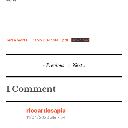
Morte
Tersa morte – Paolo Di Nicola – pdf
Download
autori
Navigazione
Previous
Next
,
articoli
Julio
Armenante
1 Comment
,
letteratura
,
riccardosapia
Mario
11/04/2020 alle 7:54
Benedetti