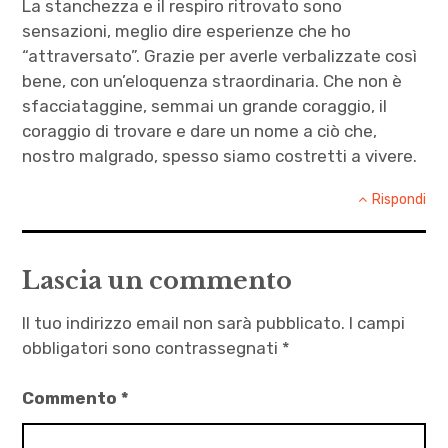
La stanchezza e il respiro ritrovato sono
,
sensazioni, meglio dire esperienze che ho
Paolo
“attraversato”. Grazie per averle verbalizzate così
di
bene, con un’eloquenza straordinaria. Che non è
Nicola
sfacciataggine, semmai un grande coraggio, il
,
coraggio di trovare e dare un nome a ciò che,
Tersa
nostro malgrado, spesso siamo costretti a vivere.
morte
Rispondi
Lascia un commento
Il tuo indirizzo email non sarà pubblicato.
I campi
obbligatori sono contrassegnati
*
Commento
*