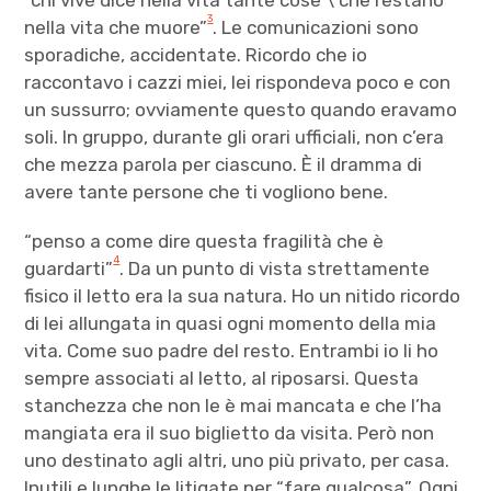
3
nella vita che muore”
. Le comunicazioni sono
sporadiche, accidentate. Ricordo che io
raccontavo i cazzi miei, lei rispondeva poco e con
un sussurro; ovviamente questo quando eravamo
soli. In gruppo, durante gli orari ufficiali, non c’era
che mezza parola per ciascuno. È il dramma di
avere tante persone che ti vogliono bene.
“penso a come dire questa fragilità che è
4
guardarti”
. Da un punto di vista strettamente
fisico il letto era la sua natura. Ho un nitido ricordo
di lei allungata in quasi ogni momento della mia
vita. Come suo padre del resto. Entrambi io li ho
sempre associati al letto, al riposarsi. Questa
stanchezza che non le è mai mancata e che l’ha
mangiata era il suo biglietto da visita. Però non
uno destinato agli altri, uno più privato, per casa.
Inutili e lunghe le litigate per “fare qualcosa”. Ogni