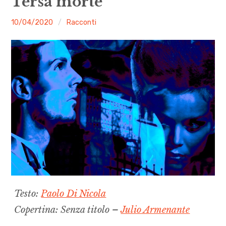
Tersa morte
menu
Numeri
malgrado
10/04/2020
Racconti
le
Call
mosche
expan
Rubriche
child
menu
Contatti
Archivio
Testo:
Paolo Di
Nicola
Copertina: Senza titolo –
Julio Armenante