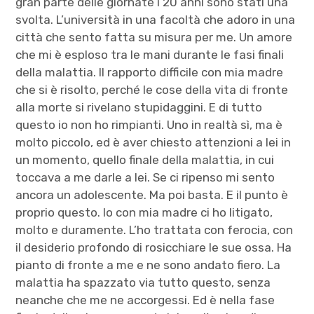
gran parte delle giornate i 20 anni sono stati una
svolta. L’università in una facoltà che adoro in una
città che sento fatta su misura per me. Un amore
che mi è esploso tra le mani durante le fasi finali
della malattia. Il rapporto difficile con mia madre
che si è risolto, perché le cose della vita di fronte
alla morte si rivelano stupidaggini. E di tutto
questo io non ho rimpianti. Uno in realtà sì, ma è
molto piccolo, ed è aver chiesto attenzioni a lei in
un momento, quello finale della malattia, in cui
toccava a me darle a lei. Se ci ripenso mi sento
ancora un adolescente. Ma poi basta. E il punto è
proprio questo. Io con mia madre ci ho litigato,
molto e duramente. L’ho trattata con ferocia, con
il desiderio profondo di rosicchiare le sue ossa. Ha
pianto di fronte a me e ne sono andato fiero. La
malattia ha spazzato via tutto questo, senza
neanche che me ne accorgessi. Ed è nella fase