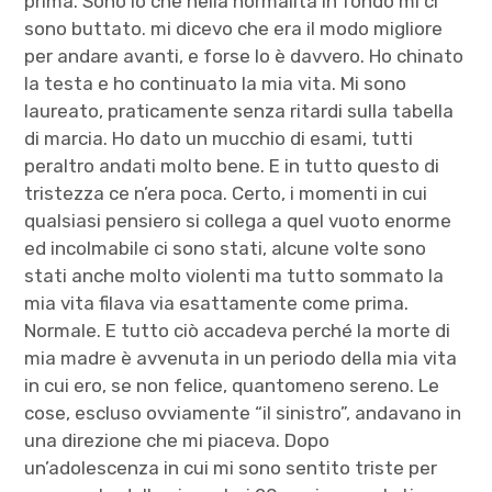
prima. Sono io che nella normalità in fondo mi ci
sono buttato. mi dicevo che era il modo migliore
per andare avanti, e forse lo è davvero. Ho chinato
la testa e ho continuato la mia vita. Mi sono
laureato, praticamente senza ritardi sulla tabella
di marcia. Ho dato un mucchio di esami, tutti
peraltro andati molto bene. E in tutto questo di
tristezza ce n’era poca. Certo, i momenti in cui
qualsiasi pensiero si collega a quel vuoto enorme
ed incolmabile ci sono stati, alcune volte sono
stati anche molto violenti ma tutto sommato la
mia vita filava via esattamente come prima.
Normale. E tutto ciò accadeva perché la morte di
mia madre è avvenuta in un periodo della mia vita
in cui ero, se non felice, quantomeno sereno. Le
cose, escluso ovviamente “il sinistro”, andavano in
una direzione che mi piaceva. Dopo
un’adolescenza in cui mi sono sentito triste per