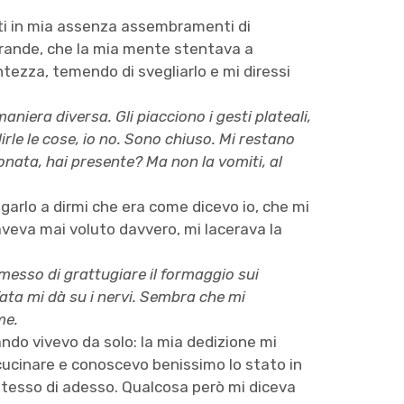
ati in mia assenza assembramenti di
ù grande, che la mia mente stentava a
entezza, temendo di svegliarlo e mi diressi
niera diversa. Gli piacciono i gesti plateali,
dirle le cose, io no. Sono chiuso. Mi restano
onata, hai presente? Ma non la vomiti, al
ligarlo a dirmi che era come dicevo io, che mi
aveva mai voluto davvero, mi lacerava la
smesso di grattugiare il formaggio sui
ata mi dà su i nervi. Sembra che mi
me.
ndo vivevo da solo: la mia dedizione mi
 cucinare e conoscevo benissimo lo stato in
 stesso di adesso. Qualcosa però mi diceva