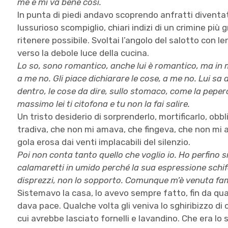
me e mi va bene così.
In punta di piedi andavo scoprendo anfratti divent
lussurioso scompiglio, chiari indizi di un crimine pi
ritenere possibile. Svoltai l’angolo del salotto con l
verso la debole luce della cucina.
Lo so, sono romantico, anche lui è romantico, ma in ma
a me no. Gli piace dichiarare le cose, a me no. Lui sa 
dentro, le cose da dire, sullo stomaco, come la peper
massimo lei ti citofona e tu non la fai salire.
Un tristo desiderio di sorprenderlo, mortificarlo, obb
tradiva, che non mi amava, che fingeva, che non mi 
gola erosa dai venti implacabili del silenzio.
Poi non conta tanto quello che voglio io. Ho perfino 
calamaretti in umido perché la sua espressione schif
disprezzi, non lo sopporto. Comunque m’è venuta fa
Sistemavo la casa, lo avevo sempre fatto, fin da qua
dava pace. Qualche volta gli veniva lo sghiribizzo di
cui avrebbe lasciato fornelli e lavandino. Che era lo