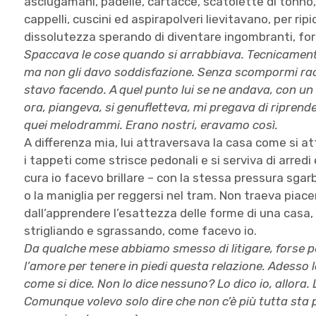
asciugamani, padelle, cartacce, scatolette di tonno, 
cappelli, cuscini ed aspirapolveri lievitavano, per rip
dissolutezza sperando di diventare ingombranti, forse,
Spaccava le cose quando si arrabbiava. Tecnicamente
ma non gli davo soddisfazione. Senza scompormi racc
stavo facendo. A quel punto lui se ne andava, con u
ora, piangeva, si genufletteva, mi pregava di ripren
quei melodrammi. Erano nostri, eravamo così.
A differenza mia, lui attraversava la casa come si 
i tappeti come strisce pedonali e si serviva di arredi 
cura io facevo brillare – con la stessa pressura sgarb
o la maniglia per reggersi nel tram. Non traeva piacer
dall’apprendere l’esattezza delle forme di una casa, 
strigliando e sgrassando, come facevo io.
Da qualche mese abbiamo smesso di litigare, forse 
l’amore per tenere in piedi questa relazione. Adesso l
come si dice. Non lo dice nessuno? Lo dico io, allora. 
Comunque volevo solo dire che non c’è più tutta sta 