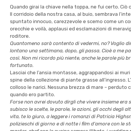
Quando girai la chiave nella toppa, ne fui certo. Ciò
Il corridoio della nostra casa, al buio, sembrava l’inte
spuntato innocuo, carezzevole e scemo come un conig
orecchie e voilà, applausi ed esclamazioni di meravigl
roditore.
Quantomeno sarà contento di vedermi, no? Voglio dire
lontano una settimana, dopo, gli passa. Cioè a me p
così. Non mi ricordo più niente, anche le parole più 
fortunato.
Lasciai che l’ansia montasse, aggrappandosi ai muri o
spine della collezione di piante grasse all’ingresso. 
colloso le narici. Nessuna brezza di mare – perduto co
quando ero partito.
Forse non avrei dovuto dirgli che vivere insieme era
subisco le scelte, le parole, le azioni, gli occhi degli a
vita, te lo giuro, a leggere i romanzi di Patricia Highs
polizieschi di giorno e di notte i film d’amore con le