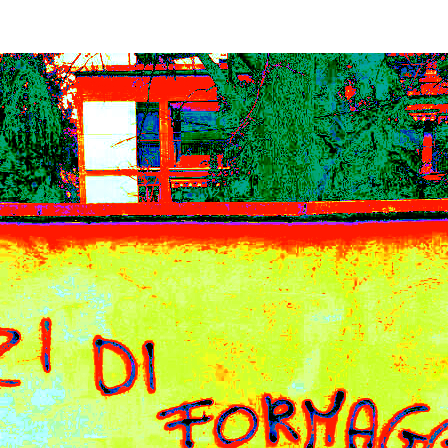
le
mosche