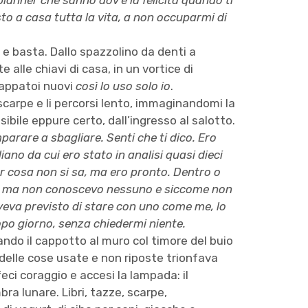
planner che sanno dov’è la felicità quando ti
to a casa tutta la vita, a non occuparmi di
 e basta. Dallo spazzolino da denti a
alle chiavi di casa, in un vortice di
ccappatoi nuovi
così lo uso solo io
.
 scarpe e li percorsi lento, immaginandomi la
isibile eppure certo, dall’ingresso al salotto.
parare a sbagliare. Senti che ti dico. Ero
iano da cui ero stato in analisi quasi dieci
r cosa non si sa, ma ero pronto. Dentro o
sere, ma non conoscevo nessuno e siccome non
eva previsto di stare con uno come me, lo
dopo giorno, senza chiedermi niente.
ando il cappotto al muro col timore del buio
delle cose usate e non riposte trionfava
eci coraggio e accesi la lampada: il
ra lunare. Libri, tazze, scarpe,