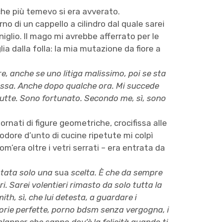
 che più temevo si era avverato.
rno di un cappello a cilindro dal quale sarei
lio. Il mago mi avrebbe afferrato per le
ia dalla folla: la mia mutazione da fiore a
, anche se uno litiga malissimo, poi se sta
assa. Anche dopo qualche ora. Mi succede
brutte. Sono fortunato. Secondo me, sì, sono
rnati di figure geometriche, crocifissa alle
L’odore d’unto di cucine ripetute mi colpì
m’era oltre i vetri serrati – era entrata da
 stata solo una
sua
scelta. È che da sempre
ltri. Sarei volentieri rimasto da solo tutta la
mith, sì, che lui detesta, a guardare i
 storie perfette, porno bdsm senza vergogna, i