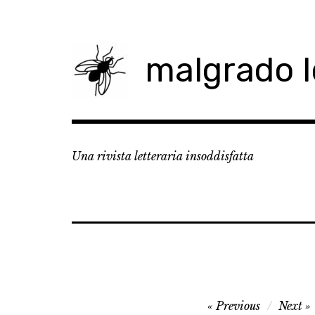
Skip
to
content
malgrado 
Una rivista letteraria insoddisfatta
Navigazione
Previous
Next