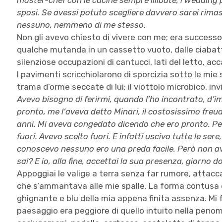
master-chef con le cucine sempre illibate, i wedding 
sposi. Se avessi potuto scegliere davvero sarei rimas
nessuno, nemmeno di me stesso.
Non gli avevo chiesto di vivere con me; era successo
qualche mutanda in un cassetto vuoto, dalle ciabatte 
silenziose occupazioni di cantucci, lati del letto, a
I pavimenti scricchiolarono di sporcizia sotto le mie
trama d’orme seccate di lui; il viottolo microbico, inv
Avevo bisogno di ferirmi, quando l’ho incontrato, d’im
pronto, me l’aveva detto Minari, il costosissimo freud
anni. Mi aveva congedato dicendo che ero pronto. Pe
fuori. Avevo scelto fuori. E infatti uscivo tutte le 
conoscevo nessuno ero una preda facile. Però non av
sai? E io, alla fine, accettai la sua presenza, giorno 
Appoggiai le valige a terra senza far rumore, attacc
che s’ammantava alle mie spalle. La forma contusa 
ghignante e blu della mia appena finita assenza. Mi f
paesaggio era peggiore di quello intuito nella penomb