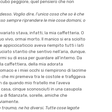
incubo peggiore, quel pensiero che non
esso. Voglio dire, l’unica cosa che so è che
osso sempre riprendere le mie cose domani, o
 avariato stava, infatti, la mia caffetteria. O
uo vivo, ormai morto. Il manico si era sciolto
e appiccicaticcio aveva riempito tutti i lati
uciato stantio che sentivo nell’aria, dunque.
rmi su di essa per guardare all’interno. Da
la caffettiera, della mia adorata
tomaco e i miei occhi si riempirono di lacrime
 che mi premeva tra le costole e trafiggeva
in da quando mio fratello me l’aveva
a casa, cinque sconosciuti in una casupola
a di fidanzate, sorelle, amiche che
vviamente.
trauma, ne ha diversi. Tutte cose legate