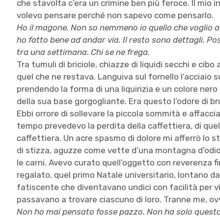
che stavolta c’era un crimine ben più feroce. Il mio 
volevo pensare perché non sapevo come pensarlo.
Ho il magone. Non so nemmeno io quello che voglio ad
ho fatto bene ad andar via. Il resto sono dettagli. P
tra una settimana. Chi se ne frega.
Tra tumuli di briciole, chiazze di liquidi secchi e cibo
quel che ne restava. Languiva sul fornello l’acciaio s
prendendo la forma di una liquirizia e un colore nero 
della sua base gorgogliante. Era questo l’odore di br
Ebbi orrore di sollevare la piccola sommità e affaccia
tempo prevedevo la perdita della caffettiera, di quel
caffettiera. Un acre spasmo di dolore mi afferrò lo s
di stizza, aguzze come vette d’una montagna d’odio
le carni. Avevo curato quell’oggetto con reverenza f
regalato, quel primo Natale universitario, lontano d
fatiscente che diventavano undici con facilità per vi
passavano a trovare ciascuno di loro. Tranne me, o
Non ho mai pensato fosse pazzo. Non ha solo questo 