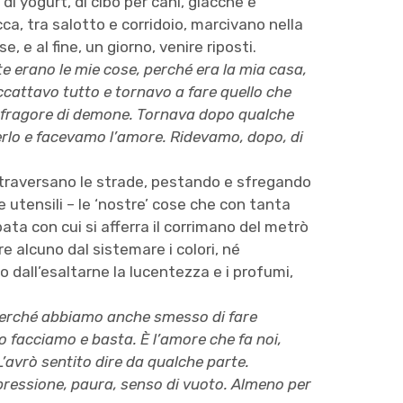
di yogurt, di cibo per cani, giacche e
icca, tra salotto e corridoio, marcivano nella
 e al fine, un giorno, venire riposti.
 erano le mie cose, perché era la mia casa,
attavo tutto e tornavo a fare quello che
n fragore di demone. Tornava dopo qualche
derlo e facevamo l’amore. Ridevamo, dopo, di
attraversano le strade, pestando e sfregando
e utensili – le ‘nostre’ cose che con tanta
ata con cui si afferra il corrimano del metrò
e alcuno dal sistemare i colori, né
o dall’esaltarne la lucentezza e i profumi,
perché abbiamo anche smesso di fare
o facciamo e basta. È l’amore che fa noi,
L’avrò sentito dire da qualche parte.
pressione, paura, senso di vuoto. Almeno per