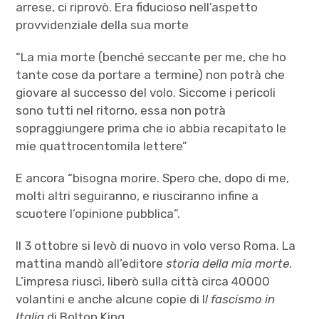
arrese, ci riprovò. Era fiducioso nell’aspetto
provvidenziale della sua morte
“La mia morte (benché seccante per me, che ho
tante cose da portare a termine) non potrà che
giovare al successo del volo. Siccome i pericoli
sono tutti nel ritorno, essa non potrà
sopraggiungere prima che io abbia recapitato le
mie quattrocentomila lettere”
E ancora “bisogna morire. Spero che, dopo di me,
molti altri seguiranno, e riusciranno infine a
scuotere l’opinione pubblica”.
Il 3 ottobre si levò di nuovo in volo verso Roma. La
mattina mandò all’editore
storia della mia morte
.
L’impresa riuscì, liberò sulla città circa 40000
volantini e anche alcune copie di I
l fascismo in
Italia
di Bolton King.