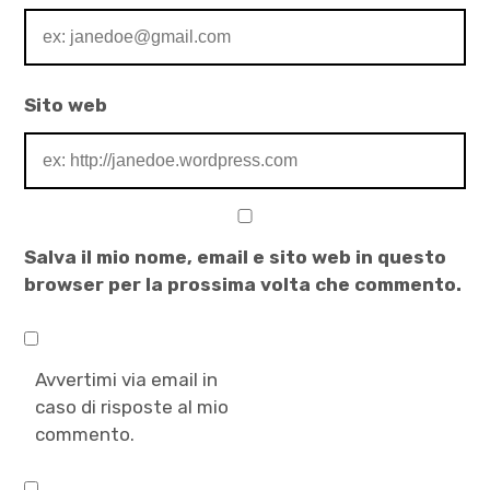
letteratura
,
Montagne
della
Sito web
mente
,
Monte
Bianco
,
Salva il mio nome, email e sito web in questo
Paolo
browser per la prossima volta che commento.
di
Nicola
,
Avvertimi via email in
Pegaso
caso di risposte al mio
,
commento.
Rebuffat