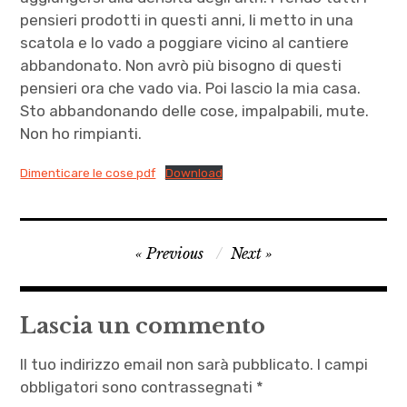
pensieri prodotti in questi anni, li metto in una
scatola e lo vado a poggiare vicino al cantiere
abbandonato. Non avrò più bisogno di questi
pensieri ora che vado via. Poi lascio la mia casa.
Sto abbandonando delle cose, impalpabili, mute.
Non ho rimpianti.
Dimenticare le cose pdf
Download
antifascismo
Navigazione
Previous
Next
,
articoli
Antimonio
,
Lascia un commento
Artic
Antartic
Il tuo indirizzo email non sarà pubblicato.
I campi
and
obbligatori sono contrassegnati
*