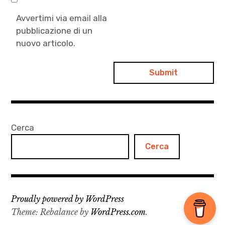
,
The
Avvertimi via email alla
Mont
pubblicazione di un
nuovo articolo.
Blanc
Massif:
The
100
Finest
Routes
Cerca
Cerca
Proudly powered by WordPress
Theme: Rebalance by
WordPress.com
.