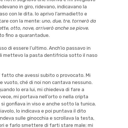
ndevano in giro, ridevano, indicavano la
so con le dita. Io aprivo l’armadietto e
ntare con la mente:
uno, due, tre, tornerò da
ette, otto, nove, arriverò anche se piove.
to fino a quarantadue.
sso di essere l’ultimo. Anch’io passavo in
 gli mettevo la pasta dentifricia sotto il naso
fatto che avessi subito o provocato. Mi
re vuoto, ché di noi non cantava nessuno.
ando lo era lui, mi chiedeva di fare a
ce, mi portava nell’orto o nella cripta
si gonfiava in viso e anche sotto la tunica.
avolo, lo indicava e poi puntava il dito
endeva sulle ginocchia e scrollava la testa,
ori e farlo smettere di farti stare male; mi