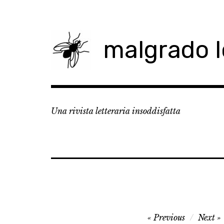
Skip
to
content
malgrado 
Una rivista letteraria insoddisfatta
Navigazione
Previous
Next