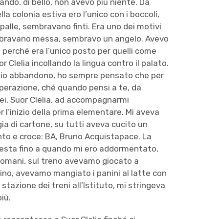
ando, di bello, non avevo più niente. Da
la colonia estiva ero l’unico con i boccoli,
spalle, sembravano finti. Era uno dei motivi
celebravano messa, sembravo un angelo. Avevo
ito perché era l’unico posto per quelli come
 Clelia incollando la lingua contro il palato.
 mio abbandono, ho sempre pensato che per
isperazione, ché quando pensi a te, da
lei, Suor Clelia, ad accompagnarmi
er l’inizio della prima elementare. Mi aveva
gia di cartone, su tutti aveva cucito un
unto e croce: BA, Bruno Acquistapace. La
testa fino a quando mi ero addormentato,
ndomani, sul treno avevamo giocato a
ino, avevamo mangiato i panini al latte con
 stazione dei treni all’Istituto, mi stringeva
iù.