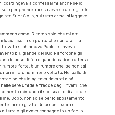
i mi costringeva a confessarmi anche se io
solo per parlare, mi scriveva su un foglio. Io
lato Suor Clelia, sul retro ormai si leggeva
o nemmeno come. Ricordo solo che mi ero
 lucidi fissi in un punto che non era lì, la
 trovato si chiamava Paolo, mi aveva
vento più grande del suo e il forcone gli
anno le cose di ferro quando cadono a terra,
n rumore forte, è un rumore che, se non sai
o, non mi ero nemmeno voltato. Nel ballo di
contadino che lo agitava davanti a sé
 nelle sere umide e fredde degli inverni che
l momento mimando il suo scatto di allora e
di me. Dopo, non so se per lo spostamento
mente mi ero girato. Un po’ per paura di
o a terra e gli avevo consegnato un foglio