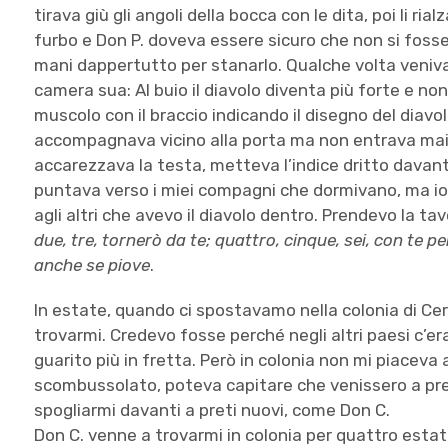
tirava giù gli angoli della bocca con le dita, poi li ria
furbo e Don P. doveva essere sicuro che non si fosse
mani dappertutto per stanarlo. Qualche volta veniva 
camera sua: Al buio il diavolo diventa più forte e non
muscolo con il braccio indicando il disegno del diav
accompagnava vicino alla porta ma non entrava mai,
accarezzava la testa, metteva l’indice dritto davanti 
puntava verso i miei compagni che dormivano, ma io
agli altri che avevo il diavolo dentro. Prendevo la t
due, tre, tornerò da te; quattro, cinque, sei, con te p
anche se piove
.
In estate, quando ci spostavamo nella colonia di Cer
trovarmi. Credevo fosse perché negli altri paesi c’er
guarito più in fretta. Però in colonia non mi piaceva 
scombussolato, poteva capitare che venissero a pr
spogliarmi davanti a preti nuovi, come Don C.
Don C. venne a trovarmi in colonia per quattro estati