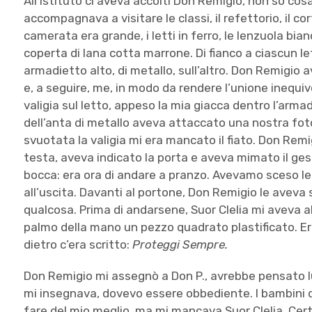
All’Istituto ci aveva accolti Don Remigio, non so cos
accompagnava a visitare le classi, il refettorio, il co
camerata era grande, i letti in ferro, le lenzuola bian
coperta di lana cotta marrone. Di fianco a ciascun l
armadietto alto, di metallo, sull’altro. Don Remigio a
e, a seguire, me, in modo da rendere l’unione inequiv
valigia sul letto, appeso la mia giacca dentro l’armad
dell’anta di metallo aveva attaccato una nostra foto
svuotata la valigia mi era mancato il fiato. Don Re
testa, aveva indicato la porta e aveva mimato il gest
bocca: era ora di andare a pranzo. Avevamo sceso l
all’uscita. Davanti al portone, Don Remigio le aveva
qualcosa. Prima di andarsene, Suor Clelia mi aveva 
palmo della mano un pezzo quadrato plastificato. E
dietro c’era scritto:
Proteggi Sempre.
Don Remigio mi assegnò a Don P., avrebbe pensato lu
mi insegnava, dovevo essere obbediente. I bambini dis
fare del mio meglio, ma mi mancava Suor Clelia. Cer