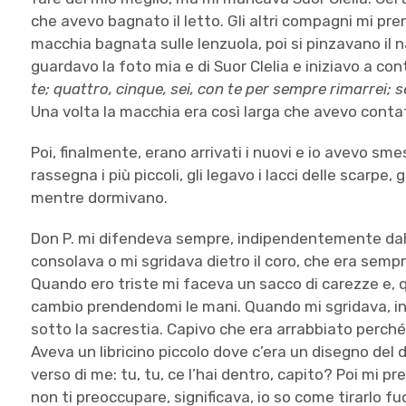
che avevo bagnato il letto. Gli altri compagni mi pre
macchia bagnata sulle lenzuola, poi si pinzavano il na
guardavo la foto mia e di Suor Clelia e iniziavo a co
te; quattro, cinque, sei, con te per sempre rimarrei; s
Una volta la macchia era così larga che avevo conta
Poi, finalmente, erano arrivati i nuovi e io avevo sme
rassegna i più piccoli, gli legavo i lacci delle scarpe,
mentre dormivano.
Don P. mi difendeva sempre, indipendentemente dal 
consolava o mi sgridava dietro il coro, che era semp
Quando ero triste mi faceva un sacco di carezze e, qu
cambio prendendomi le mani. Quando mi sgridava, inve
sotto la sacrestia. Capivo che era arrabbiato perché 
Aveva un libricino piccolo dove c’era un disegno del di
verso di me: tu, tu, ce l’hai dentro, capito? Poi mi pr
non ti preoccupare, significava, io so come tirarlo fu