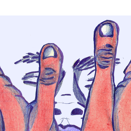
le
mosche