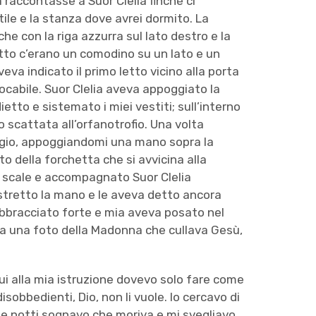
a raccontasse a Suor Clelia finché ci
rtile e la stanza dove avrei dormito. La
che con la riga azzurra sul lato destro e la
etto c’erano un comodino su un lato e un
veva indicato il primo letto vicino alla porta
ocabile. Suor Clelia aveva appoggiato la
ietto e sistemato i miei vestiti; sull’interno
 scattata all’orfanotrofio. Una volta
migio, appoggiandomi una mano sopra la
o della forchetta che si avvicina alla
e scale e accompagnato Suor Clelia
 stretto la mano e le aveva detto ancora
abbracciato forte e mia aveva posato nel
ra una foto della Madonna che cullava Gesù,
i alla mia istruzione dovevo solo fare come
obbedienti, Dio, non li vuole. Io cercavo di
te notti sognavo che moriva e mi svegliavo