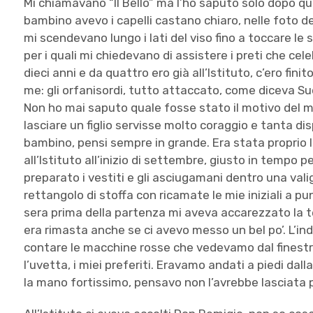
Mi chiamavano “Il Bello” ma l’ho saputo solo dopo qu
bambino avevo i capelli castano chiaro, nelle foto del
mi scendevano lungo i lati del viso fino a toccare le 
per i quali mi chiedevano di assistere i preti che 
dieci anni e da quattro ero già all’Istituto, c’ero fin
me: gli orfanisordi, tutto attaccato, come diceva Suor
Non ho mai saputo quale fosse stato il motivo del
lasciare un figlio servisse molto coraggio e tanta d
bambino, pensi sempre in grande. Era stata proprio 
all’Istituto all’inizio di settembre, giusto in tempo p
preparato i vestiti e gli asciugamani dentro una vali
rettangolo di stoffa con ricamate le mie iniziali a p
sera prima della partenza mi aveva accarezzato la 
era rimasta anche se ci avevo messo un bel po’. L’i
contare le macchine rosse che vedevamo dal finestr
l’uvetta, i miei preferiti. Eravamo andati a piedi dalla
la mano fortissimo, pensavo non l’avrebbe lasciata p