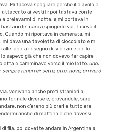
lzava. Mi faceva spogliare perché il diavolo è
 attaccato ai vestiti; poi tastava con le
a prelevarmi di notte, e mi portava in
 bastano le mani a spingerlo via, faceva il
olo. Quando mi riportava in camerata, mi
 mi dava una tavoletta di cioccolato e mi
alle labbra in segno di silenzio e poi lo
 lo sapevo già che non dovevo far capire
avoletta e camminavo verso il mio letto:
uno,
er sempre rimarrei; sette, otto, nove, arriverò
via, venivano anche preti stranieri a
ano formule diverse e, provandole, sarei
andare, non c’erano più orari e tutto era
endermi anche di mattina e che dovessi
 di fila, poi dovette andare in Argentina a