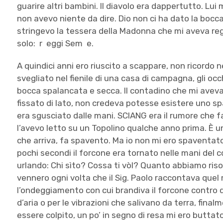
guarire altri bambini. Il diavolo era dappertutto. Lu
non avevo niente da dire. Dio non ci ha dato la bocca 
stringevo la tessera della Madonna che mi aveva rega
solo: r eggi Sem e.
A quindici anni ero riuscito a scappare, non ricord
svegliato nel fienile di una casa di campagna, gli occhi
bocca spalancata e secca. Il contadino che mi aveva
fissato di lato, non credeva potesse esistere uno spa
era sgusciato dalle mani. SCIANG era il rumore che f
l’avevo letto su un Topolino qualche anno prima. È u
che arriva, fa spavento. Ma io non mi ero spaventat
pochi secondi il forcone era tornato nelle mani del 
urlando: Chi sìto? Cossa ti vòl? Quanto abbiamo riso
vennero ogni volta che il Sig. Paolo raccontava que
l’ondeggiamento con cui brandiva il forcone contro 
d’aria o per le vibrazioni che salivano da terra, final
essere colpito, un po’ in segno di resa mi ero buttat