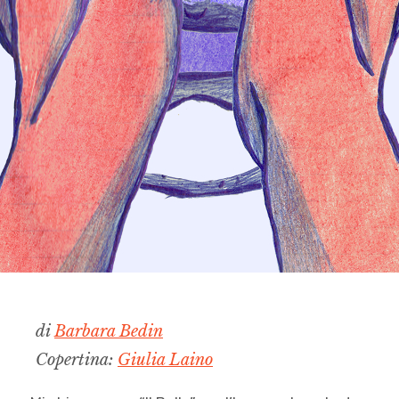
di
Barbara Bedin
Copertina:
Giulia Laino