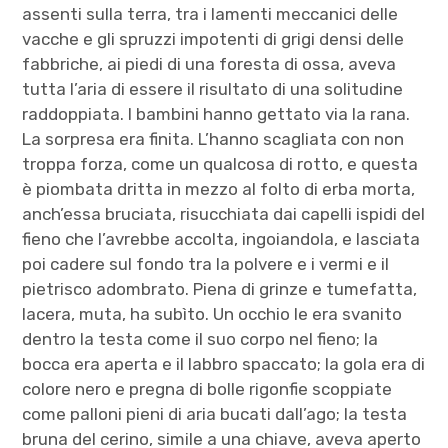
assenti sulla terra, tra i lamenti meccanici delle
vacche e gli spruzzi impotenti di grigi densi delle
fabbriche, ai piedi di una foresta di ossa, aveva
tutta l’aria di essere il risultato di una solitudine
raddoppiata. I bambini hanno gettato via la rana.
La sorpresa era finita. L’hanno scagliata con non
troppa forza, come un qualcosa di rotto, e questa
è piombata dritta in mezzo al folto di erba morta,
anch’essa bruciata, risucchiata dai capelli ispidi del
fieno che l’avrebbe accolta, ingoiandola, e lasciata
poi cadere sul fondo tra la polvere e i vermi e il
pietrisco adombrato. Piena di grinze e tumefatta,
lacera, muta, ha subìto. Un occhio le era svanito
dentro la testa come il suo corpo nel fieno; la
bocca era aperta e il labbro spaccato; la gola era di
colore nero e pregna di bolle rigonfie scoppiate
come palloni pieni di aria bucati dall’ago; la testa
bruna del cerino, simile a una chiave, aveva aperto