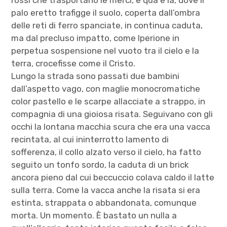
rossi che trasportano le merci, e qua e là, dove il
palo eretto trafigge il suolo, coperta dall’ombra
delle reti di ferro spanciate, in continua caduta,
ma dal precluso impatto, come Iperione in
perpetua sospensione nel vuoto tra il cielo e la
terra, crocefisse come il Cristo.
Lungo la strada sono passati due bambini
dall’aspetto vago, con maglie monocromatiche
color pastello e le scarpe allacciate a strappo, in
compagnia di una gioiosa risata. Seguivano con gli
occhi la lontana macchia scura che era una vacca
recintata, al cui ininterrotto lamento di
sofferenza, il collo alzato verso il cielo, ha fatto
seguito un tonfo sordo, la caduta di un brick
ancora pieno dal cui beccuccio colava caldo il latte
sulla terra. Come la vacca anche la risata si era
estinta, strappata o abbandonata, comunque
morta. Un momento. È bastato un nulla a