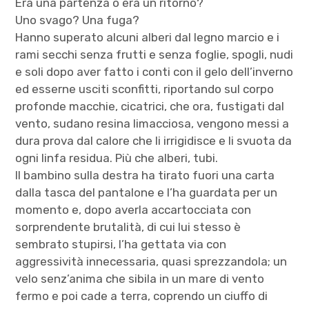
Era una partenza o era un ritorno?
Uno svago? Una fuga?
Hanno superato alcuni alberi dal legno marcio e i
rami secchi senza frutti e senza foglie, spogli, nudi
e soli dopo aver fatto i conti con il gelo dell’inverno
ed esserne usciti sconfitti, riportando sul corpo
profonde macchie, cicatrici, che ora, fustigati dal
vento, sudano resina limacciosa, vengono messi a
dura prova dal calore che li irrigidisce e li svuota da
ogni linfa residua. Più che alberi, tubi.
Il bambino sulla destra ha tirato fuori una carta
dalla tasca del pantalone e l’ha guardata per un
momento e, dopo averla accartocciata con
sorprendente brutalità, di cui lui stesso è
sembrato stupirsi, l’ha gettata via con
aggressività innecessaria, quasi sprezzandola; un
velo senz’anima che sibila in un mare di vento
fermo e poi cade a terra, coprendo un ciuffo di