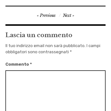
Antonio
Navigazione
Previous
Next
Fidel
articoli
Mereu
,
Lascia un commento
autori
,
Il tuo indirizzo email non sarà pubblicato.
I campi
Daria
obbligatori sono contrassegnati
*
Pesce
Commento
*
,
letteratura
,
Sulla
strada