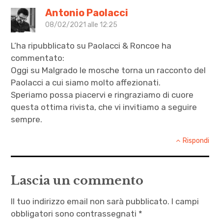
un dito
Antonio Paolacci
,
08/02/2021 alle 12:25
Il più
L’ha ripubblicato su Paolacci & Roncoe ha
grande
commentato:
maleficio
Oggi su Malgrado le mosche torna un racconto del
che io
Paolacci a cui siamo molto affezionati.
abbia
Speriamo possa piacervi e ringraziamo di cuore
mai
questa ottima rivista, che vi invitiamo a seguire
visto
sempre.
,
Rispondi
Julio
Armenante
,
Lascia un commento
letteratura
,
Il tuo indirizzo email non sarà pubblicato.
I campi
rivoluzione
obbligatori sono contrassegnati
*