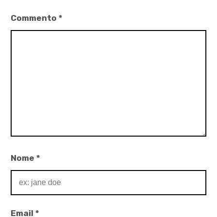
,
Commento
*
soldati
Nome
*
Email
*