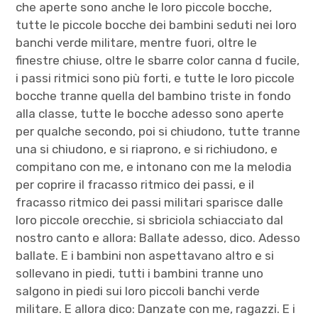
che aperte sono anche le loro piccole bocche,
tutte le piccole bocche dei bambini seduti nei loro
banchi verde militare, mentre fuori, oltre le
finestre chiuse, oltre le sbarre color canna d fucile,
i passi ritmici sono più forti, e tutte le loro piccole
bocche tranne quella del bambino triste in fondo
alla classe, tutte le bocche adesso sono aperte
per qualche secondo, poi si chiudono, tutte tranne
una si chiudono, e si riaprono, e si richiudono, e
compitano con me, e intonano con me la melodia
per coprire il fracasso ritmico dei passi, e il
fracasso ritmico dei passi militari sparisce dalle
loro piccole orecchie, si sbriciola schiacciato dal
nostro canto e allora: Ballate adesso, dico. Adesso
ballate. E i bambini non aspettavano altro e si
sollevano in piedi, tutti i bambini tranne uno
salgono in piedi sui loro piccoli banchi verde
militare. E allora dico: Danzate con me, ragazzi. E i