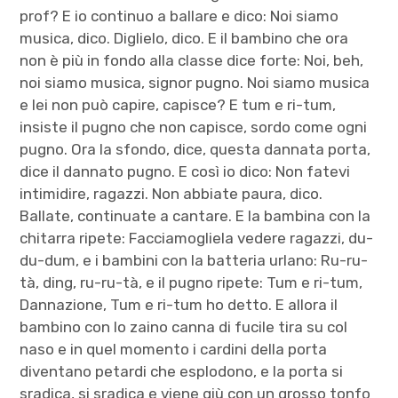
prof? E io continuo a ballare e dico: Noi siamo
musica, dico. Diglielo, dico. E il bambino che ora
non è più in fondo alla classe dice forte: Noi, beh,
noi siamo musica, signor pugno. Noi siamo musica
e lei non può capire, capisce? E tum e ri-tum,
insiste il pugno che non capisce, sordo come ogni
pugno. Ora la sfondo, dice, questa dannata porta,
dice il dannato pugno. E così io dico: Non fatevi
intimidire, ragazzi. Non abbiate paura, dico.
Ballate, continuate a cantare. E la bambina con la
chitarra ripete: Facciamogliela vedere ragazzi, du-
du-dum, e i bambini con la batteria urlano: Ru-ru-
tà, ding, ru-ru-tà, e il pugno ripete: Tum e ri-tum,
Dannazione, Tum e ri-tum ho detto. E allora il
bambino con lo zaino canna di fucile tira su col
naso e in quel momento i cardini della porta
diventano petardi che esplodono, e la porta si
sradica, si sradica e viene giù con un grosso tonfo