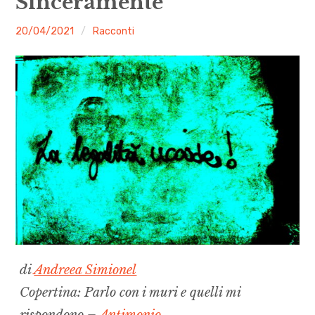
Sinceramente
menu
Numeri
malgrado
20/04/2021
Racconti
le
Call
mosche
expan
Rubriche
child
menu
Contatti
Archivio
di
Andreea Simionel
Copertina: Parlo con i muri e quelli mi