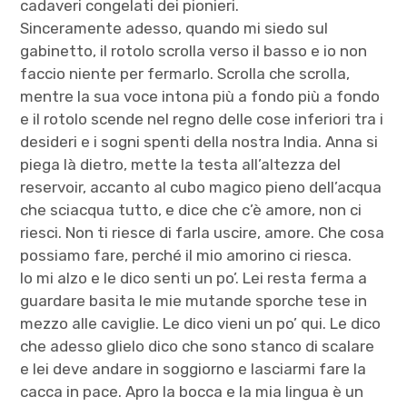
cadaveri congelati dei pionieri.
Sinceramente adesso, quando mi siedo sul
gabinetto, il rotolo scrolla verso il basso e io non
faccio niente per fermarlo. Scrolla che scrolla,
mentre la sua voce intona più a fondo più a fondo
e il rotolo scende nel regno delle cose inferiori tra i
desideri e i sogni spenti della nostra India. Anna si
piega là dietro, mette la testa all’altezza del
reservoir, accanto al cubo magico pieno dell’acqua
che sciacqua tutto, e dice che c’è amore, non ci
riesci. Non ti riesce di farla uscire, amore. Che cosa
possiamo fare, perché il mio amorino ci riesca.
Io mi alzo e le dico senti un po’. Lei resta ferma a
guardare basita le mie mutande sporche tese in
mezzo alle caviglie. Le dico vieni un po’ qui. Le dico
che adesso glielo dico che sono stanco di scalare
e lei deve andare in soggiorno e lasciarmi fare la
cacca in pace. Apro la bocca e la mia lingua è un