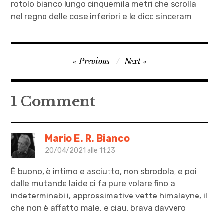
rotolo bianco lungo cinquemila metri che scrolla
nel regno delle cose inferiori e le dico sinceram
Andreea
Navigazione
Previous
Next
Simionel
articoli
,
Antimonio
1 Comment
,
cacca
,
Mario E. R. Bianco
Himalaya
20/04/2021 alle 11:23
,
È buono, è intimo e asciutto, non sbrodola, e poi
letteratura
dalle mutande laide ci fa pure volare fino a
,
indeterminabili, approssimative vette himalayne, il
racconti
che non è affatto male, e ciau, brava davvero
d'amore