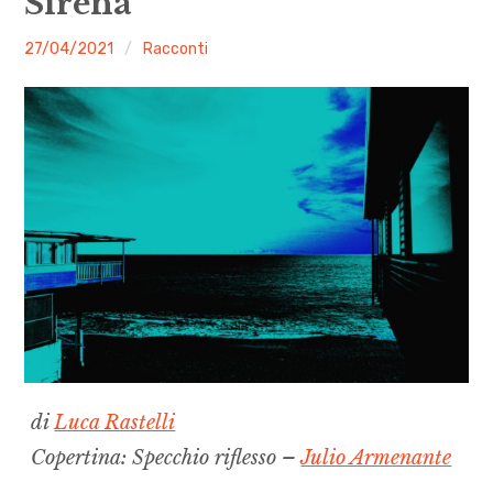
Sirena
menu
Numeri
malgrado
27/04/2021
Racconti
le
Call
mosche
expan
Rubriche
child
menu
Contatti
Archivio
di
Luca Rastelli
Copertina: Specchio riflesso –
Julio Armenante