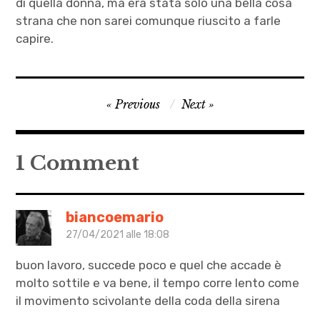
di quella donna, ma era stata solo una bella cosa
strana che non sarei comunque riuscito a farle
capire.
Julio
Navigazione
Previous
Next
Armenante
articoli
,
letteratura
1 Comment
,
Luca
Rastelli
biancoemario
,
27/04/2021 alle 18:08
racconti
buon lavoro, succede poco e quel che accade è
d'amore
molto sottile e va bene, il tempo corre lento come
,
il movimento scivolante della coda della sirena
Sirena