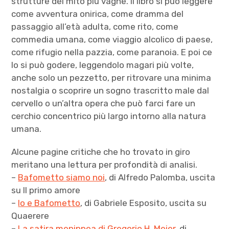
strutture del mito più vaghe. Il libro si può leggere
come avventura onirica, come dramma del
passaggio all’età adulta, come rito, come
commedia umana, come viaggio alcolico di paese,
come rifugio nella pazzia, come paranoia. E poi ce
lo si può godere, leggendolo magari più volte,
anche solo un pezzetto, per ritrovare una minima
nostalgia o scoprire un sogno trascritto male dal
cervello o un’altra opera che può farci fare un
cerchio concentrico più largo intorno alla natura
umana.
Alcune pagine critiche che ho trovato in giro
meritano una lettura per profondità di analisi.
–
Bafometto siamo noi
, di Alfredo Palomba, uscita
su Il primo amore
–
Io e Bafometto
, di Gabriele Esposito, uscita su
Quaerere
–
La satira menippea di Gregorio H. Meier
, di