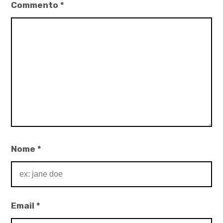
Commento
*
,
Redazione
,
satira
menippea
,
Wojtek
Edizioni
Nome
*
Email
*