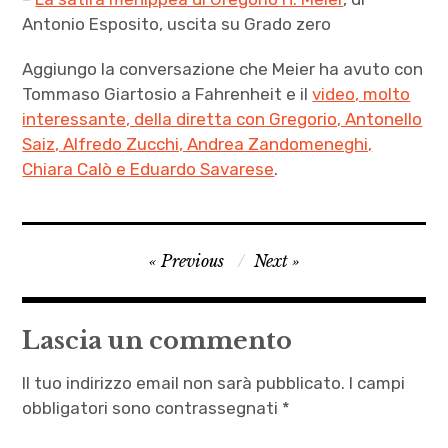
Antonio Esposito, uscita su Grado zero
Aggiungo la conversazione che Meier ha avuto con
Tommaso Giartosio a Fahrenheit e il
video, molto
interessante, della diretta con Gregorio, Antonello
Saiz, Alfredo Zucchi, Andrea Zandomeneghi,
Chiara Calò e Eduardo Savarese
.
Gregorio
Navigazione
Previous
Next
H. Meier
articoli
,
Io e
Lascia un commento
Bafometto
,
Il tuo indirizzo email non sarà pubblicato.
I campi
letteratura
obbligatori sono contrassegnati
*
contemporanea