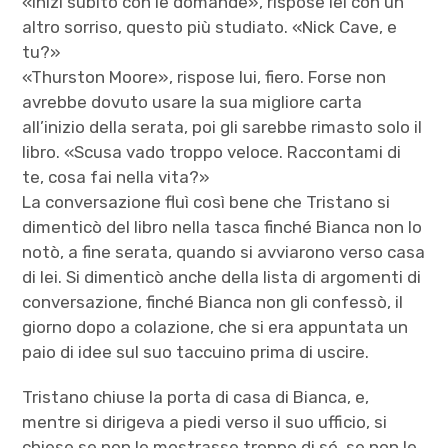
«Inizi subito con le domande», rispose lei con un
altro sorriso, questo più studiato. «Nick Cave, e
tu?»
«Thurston Moore», rispose lui, fiero. Forse non
avrebbe dovuto usare la sua migliore carta
all’inizio della serata, poi gli sarebbe rimasto solo il
libro. «Scusa vado troppo veloce. Raccontami di
te, cosa fai nella vita?»
La conversazione fluì così bene che Tristano si
dimenticò del libro nella tasca finché Bianca non lo
notò, a fine serata, quando si avviarono verso casa
di lei. Si dimenticò anche della lista di argomenti di
conversazione, finché Bianca non gli confessò, il
giorno dopo a colazione, che si era appuntata un
paio di idee sul suo taccuino prima di uscire.
Tristano chiuse la porta di casa di Bianca, e,
mentre si dirigeva a piedi verso il suo ufficio, si
chiese se non le mostrasse troppo di sé, se non le