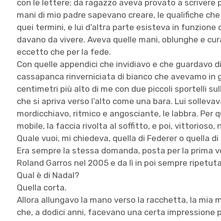
con le lettere; da ragazzo aveva provato a scrivere p
mani di mio padre sapevano creare, le qualifiche che 
quei termini, e lui d’altra parte esisteva in funzione 
davano da vivere. Aveva quelle mani, oblunghe e cura
eccetto che per la fede.
Con quelle appendici che invidiavo e che guardavo di 
cassapanca rinverniciata di bianco che avevamo in g
centimetri più alto di me con due piccoli sportelli s
che si apriva verso l’alto come una bara. Lui sollevav
mordicchiavo, ritmico e angosciante, le labbra. Per
mobile, la faccia rivolta al soffitto, e poi, vittorioso,
Quale vuoi, mi chiedeva, quella di Federer o quella d
Era sempre la stessa domanda, posta per la prima vo
Roland Garros nel 2005 e da lì in poi sempre ripetuta
Qual è di Nadal?
Quella corta.
Allora allungavo la mano verso la racchetta, la mia m
che, a dodici anni, facevano una certa impressione 