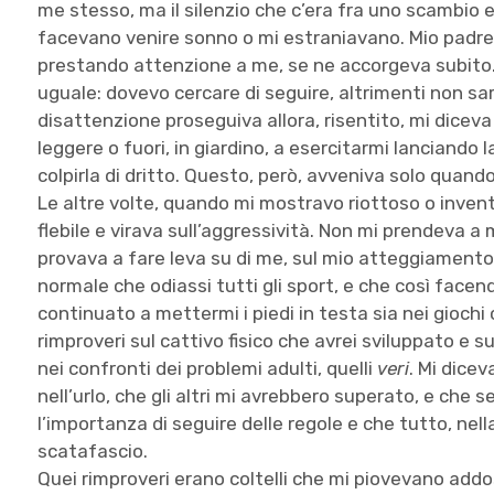
me stesso, ma il silenzio che c’era fra uno scambio e l
facevano venire sonno o mi estraniavano. Mio padre,
prestando attenzione a me, se ne accorgeva subito.
uguale: dovevo cercare di seguire, altrimenti non sar
disattenzione proseguiva allora, risentito, mi dicev
leggere o fuori, in giardino, a esercitarmi lanciando l
colpirla di dritto. Questo, però, avveniva solo quand
Le altre volte, quando mi mostravo riottoso o inven
flebile e virava sull’aggressività. Non mi prendeva a
provava a fare leva su di me, sul mio atteggiamento
normale che odiassi tutti gli sport, e che così facen
continuato a mettermi i piedi in testa sia nei giochi 
rimproveri sul cattivo fisico che avrei sviluppato e 
nei confronti dei problemi adulti, quelli
veri
. Mi dice
nell’urlo, che gli altri mi avrebbero superato, e che
l’importanza di seguire delle regole e che tutto, ne
scatafascio.
Quei rimproveri erano coltelli che mi piovevano addo