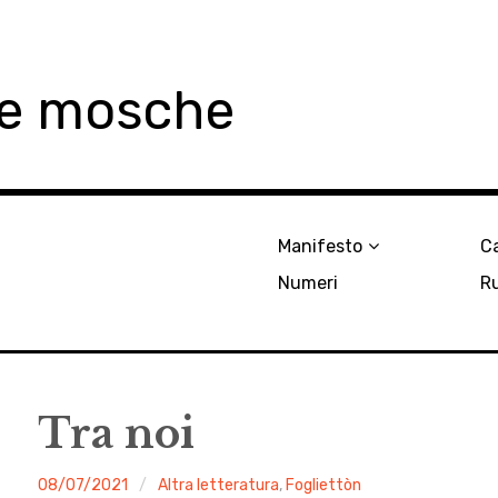
le mosche
Manifesto
Ca
Numeri
R
Tra noi
malgrado
08/07/2021
Altra letteratura
,
Fogliettòn