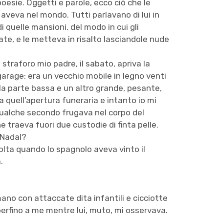
oesie. Oggetti e parole, ecco ciò che le
aveva nel mondo. Tutti parlavano di lui in
di quelle mansioni, del modo in cui gli
te, e le metteva in risalto lasciandole nude
straforo mio padre, il sabato, apriva la
arage: era un vecchio mobile in legno venti
ulla parte bassa e un altro grande, pesante,
a quell’apertura funeraria e intanto io mi
 qualche secondo frugava nel corpo del
 ne traeva fuori due custodie di finta pelle.
i Nadal?
lta quando lo spagnolo aveva vinto il
.
ano con attaccate dita infantili e cicciotte
perfino a me mentre lui, muto, mi osservava.