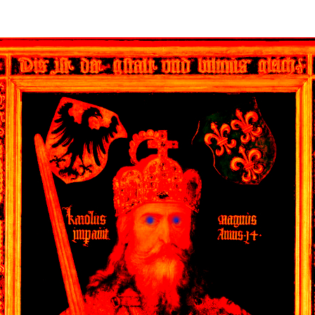
le
mosche