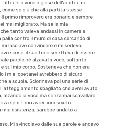
’altro e la voce inglese dell’arbitro mi
 come se più che alla partita stesse
 Il primo rimprovero era bonario e sempre
ei mai migliorato. Ma se la mia
a che tanto valeva andassi in camera a
a palla contro il muro di casa cercando di
o mi lasciavo convincere e mi sedevo.
tavo scuse, il suo tono smetteva di essere
 male parole né alzava la voce, soltanto
 e sul mio corpo. Sosteneva che non era
do i miei coetanei avrebbero di sicuro
che a scuola. Sciorinava poi una serie di
sull’atteggiamento sbagliato che avrei avuto
va, alzando la voce ma senza mai scavallare
 senza sport non avrei conosciuto
lla mia esistenza, sarebbe andato a
sso. Mi svincolavo dalle sue parole e andavo