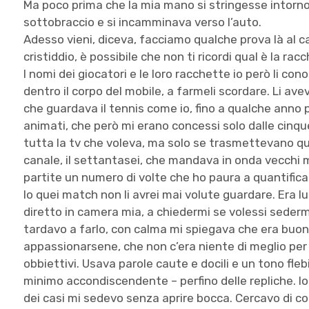
Ma poco prima che la mia mano si stringesse intorno
sottobraccio e si incamminava verso l’auto.
Adesso vieni, diceva, facciamo qualche prova là al 
cristiddio, è possibile che non ti ricordi qual è la ra
I nomi dei giocatori e le loro racchette io però li con
dentro il corpo del mobile, a farmeli scordare. Li avev
che guardava il tennis come io, fino a qualche anno p
animati, che però mi erano concessi solo dalle cinqu
tutta la tv che voleva, ma solo se trasmettevano qua
canale, il settantasei, che mandava in onda vecchi m
partite un numero di volte che ho paura a quantifica
Io quei match non li avrei mai volute guardare. Era l
diretto in camera mia, a chiedermi se volessi seder
tardavo a farlo, con calma mi spiegava che era buon
appassionarsene, che non c’era niente di meglio per f
obbiettivi. Usava parole caute e docili e un tono fl
minimo accondiscendente – perfino delle repliche. Io 
dei casi mi sedevo senza aprire bocca. Cercavo di c