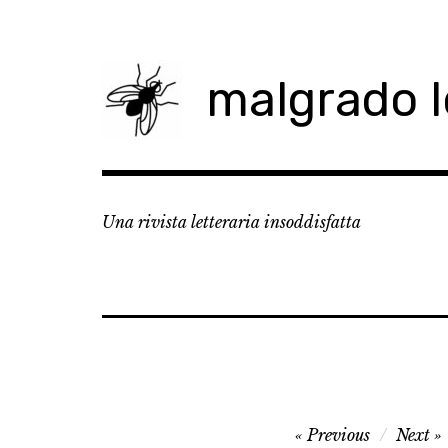
Skip
to
content
malgrado 
Una rivista letteraria insoddisfatta
Navigazione
Previous
Next