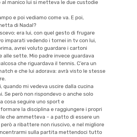
 al manico lui si metteva le due custodie
campo e poi vediamo come va. E poi,
cchetta di Nadal?
oscevo; era lui, con quel gesto di frugare
o imparati vedendo i tornei in tv con lui,
rima, avrei voluto guardare i cartoni
e alle sette. Mio padre invece guardava
lcosa che riguardava il tennis. C’era un
atch e che lui adorava: avrà visto le stesse
re.
ui, quando mi vedeva uscire dalla cucina
mi. Se però non rispondevo o anche solo
a cosa seguire uno sport e
ormare la disciplina e raggiungere i propri
ebile che ammetteva – a patto di essere un
però a ribattere non riuscivo, e nel migliore
oncentrarmi sulla partita mettendoci tutto