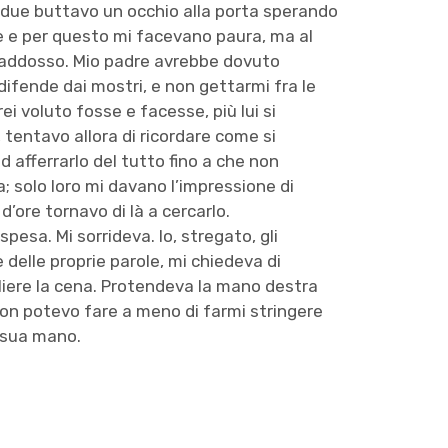
 due buttavo un occhio alla porta sperando
e e per questo mi facevano paura, ma al
 addosso. Mio padre avrebbe dovuto
ifende dai mostri, e non gettarmi fra le
ei voluto fosse e facesse, più lui si
à, tentavo allora di ricordare come si
 afferrarlo del tutto fino a che non
; solo loro mi davano l’impressione di
d’ore tornavo di là a cercarlo.
pesa. Mi sorrideva. Io, stregato, gli
e delle proprie parole, mi chiedeva di
liere la cena. Protendeva la mano destra
 non potevo fare a meno di farmi stringere
a sua mano.