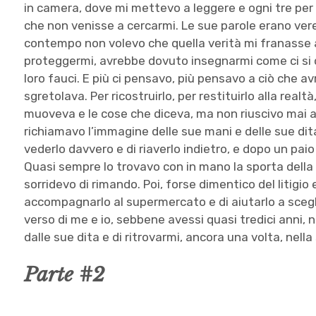
in camera, dove mi mettevo a leggere e ogni tre per
che non venisse a cercarmi. Le sue parole erano ver
contempo non volevo che quella verità mi franasse
proteggermi, avrebbe dovuto insegnarmi come ci si d
loro fauci. E più ci pensavo, più pensavo a ciò che avr
sgretolava. Per ricostruirlo, per restituirlo alla realt
muoveva e le cose che diceva, ma non riuscivo mai ad
richiamavo l’immagine delle sue mani e delle sue dita
vederlo davvero e di riaverlo indietro, e dopo un paio 
Quasi sempre lo trovavo con in mano la sporta della s
sorridevo di rimando. Poi, forse dimentico del litigio 
accompagnarlo al supermercato e di aiutarlo a sceg
verso di me e io, sebbene avessi quasi tredici anni,
dalle sue dita e di ritrovarmi, ancora una volta, nell
Parte #2