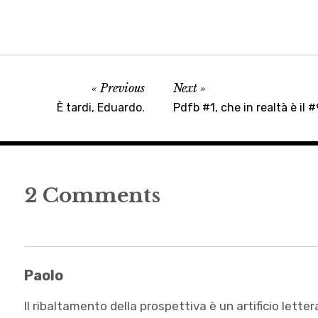
autori
,
iniziazione
,
La
Previous
Next
prima
È tardi, Eduardo.
Pdfb #1, che in realtà è il 
volta
,
lago
,
2 Comments
letteratura
,
Marco
Tosi
Paolo
,
Il ribaltamento della prospettiva è un artificio lett
prima