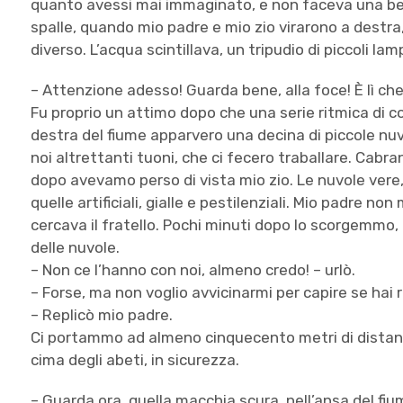
quanto avessi mai immaginato, e non faceva una bella
spalle, quando mio padre e mio zio virarono a destra,
diverso. L’acqua scintillava, un tripudio di piccoli lam
– Attenzione adesso! Guarda bene, alla foce! È lì che 
Fu proprio un attimo dopo che una serie ritmica di col
destra del fiume apparvero una decina di piccole nuvo
noi altrettanti tuoni, che ci fecero traballare. Cabr
dopo avevamo perso di vista mio zio. Le nuvole vere,
quelle artificiali, gialle e pestilenziali. Mio padre n
cercava il fratello. Pochi minuti dopo lo scorgemmo, an
delle nuvole.
– Non ce l’hanno con noi, almeno credo! – urlò.
– Forse, ma non voglio avvicinarmi per capire se hai
– Replicò mio padre.
Ci portammo ad almeno cinquecento metri di distanza,
cima degli abeti, in sicurezza.
– Guarda ora, quella macchia scura, nell’ansa del fi