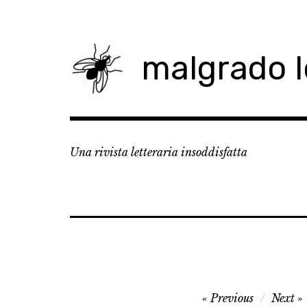
Skip
to
content
malgrado 
Una rivista letteraria insoddisfatta
Navigazione
Previous
Next