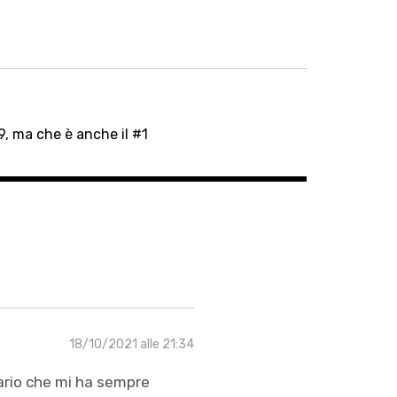
#9, ma che è anche il #1
18/10/2021 alle 21:34
erario che mi ha sempre