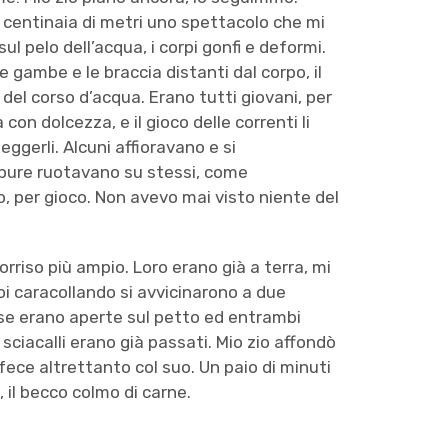
 centinaia di metri uno spettacolo che mi
sul pelo dell’acqua, i corpi gonfi e deformi.
le gambe e le braccia distanti dal corpo, il
do del corso d’acqua. Erano tutti giovani, per
a con dolcezza, e il gioco delle correnti li
ggerli. Alcuni affioravano e si
pure ruotavano su stessi, come
 per gioco. Non avevo mai visto niente del
sorriso più ampio. Loro erano già a terra, mi
Poi caracollando si avvicinarono a due
vise erano aperte sul petto ed entrambi
sciacalli erano già passati. Mio zio affondò
 fece altrettanto col suo. Un paio di minuti
 il becco colmo di carne.