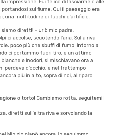
 impressione. Fui felice di lasciarmelo alle
 portandosi sul fiume. Qui il paesaggio era
pi, una moltitudine di fuochi d’artificio.
siamo diretti! – urlò mio padre.
pi ci accolse, scuotendo l’aria. Sulla riva
le, poco più che sbuffi di fumo. Intorno a
ando ci portammo fuori tiro, e un attimo
 bianche e inodori, si mischiavano ora a
on mi perdeva d’occhio, e nel frattempo
cora più in alto, sopra di noi, al riparo
 ragione o torto! Cambiamo rotta, seguitemi!
 diretti sull’altra riva e sorvolando la
ume! Mio zio planò ancora, lo seguimmo.