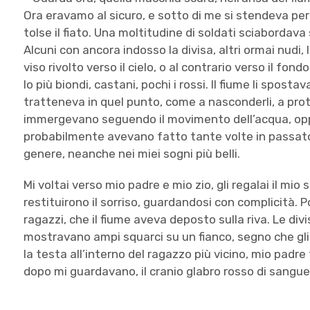
Ora eravamo al sicuro, e sotto di me si stendeva per
tolse il fiato. Una moltitudine di soldati sciabordava 
Alcuni con ancora indosso la divisa, altri ormai nudi, 
viso rivolto verso il cielo, o al contrario verso il fon
lo più biondi, castani, pochi i rossi. Il fiume li spostav
tratteneva in quel punto, come a nasconderli, a prote
immergevano seguendo il movimento dell’acqua, op
probabilmente avevano fatto tante volte in passato,
genere, neanche nei miei sogni più belli.
Mi voltai verso mio padre e mio zio, gli regalai il mio 
restituirono il sorriso, guardandosi con complicità. 
ragazzi, che il fiume aveva deposto sulla riva. Le di
mostravano ampi squarci su un fianco, segno che gli 
la testa all’interno del ragazzo più vicino, mio padre
dopo mi guardavano, il cranio glabro rosso di sangue,