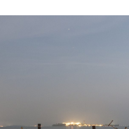
le
mosche