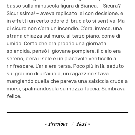
basso sulla minuscola figura di Bianca, – Sicura?
Sicurissima! – aveva replicato lei con decisione, e
in effetti un certo odore di bruciato si sentiva. Ma
di sicuro non c’era un incendio. C’era, invece, una
strana chiazza sul muro, al terzo piano, come di
umido. Certo che era proprio una giornata
splendida, pensò il giovane pompiere, il cielo era
sereno, c’era il sole e un piacevole venticello a
rinfrescare. L’aria era tersa. Poco più in là, seduto
sul gradino di un’aiuola, un ragazzino stava
mangiando quella che pareva una salsiccia cruda a
morsi, spalmandosela su mezza faccia. Sembrava
felice.
Autrici
Navigazione
Previous
Next
,
articoli
Caterina