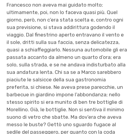
Francesco non aveva mai guidato molto;
ultimamente, poi, non lo faceva quasi più. Quel
giorno, però, non c’era stata scelta e, contro ogni
sua previsione, si stava addirittura godendo il
viaggio. Dal finestrino aperto entravano il vento e
il sole, dritti sulla sua faccia, senza delicatezza,
quasi a schiaffeggiarlo. Nessuna automobile gli era
passata accanto da almeno un quarto d’ora; era
solo, sulla strada, e se ne andava indisturbato alla
sua andatura lenta. Chi sa se a Marco sarebbero
piaciute le salsicce della sua gastronomia
preferita, si chiese. Ne aveva prese parecchie, un
barbecue in giardino impone l’abbondanza; nello
stesso spirito si era munito di ben tre bottiglie di
Morellino. Già, le bottiglie. Non si sentiva il minimo
suono di vetro che sbatte. Ma dov’era che aveva
messo le buste? Gettò uno sguardo fugace al
sedile del passeggero, per quanto con la coda