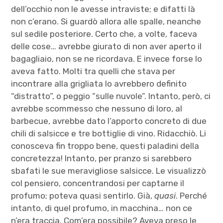
dell’occhio non le avesse intraviste; e difatti là
non c’erano. Si guardò allora alle spalle, neanche
sul sedile posteriore. Certo che, a volte, faceva
delle cose… avrebbe giurato di non aver aperto il
bagagliaio, non se ne ricordava. E invece forse lo
aveva fatto. Molti tra quelli che stava per
incontrare alla grigliata lo avrebbero definito
“distratto”, o peggio “sulle nuvole”. Intanto, però, ci
avrebbe scommesso che nessuno di loro, al
barbecue, avrebbe dato l’apporto concreto di due
chili di salsicce e tre bottiglie di vino. Ridacchiò. Li
conosceva fin troppo bene, questi paladini della
concretezza! Intanto, per pranzo si sarebbero
sbafati le sue meravigliose salsicce. Le visualizzò
col pensiero, concentrandosi per captarne il
profumo; poteva quasi sentirlo. Già,
quasi
. Perché
intanto, di quel profumo, in macchina… non ce
n’era traccia. Com’era possibile? Aveva preso le