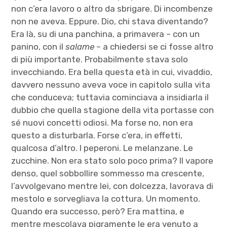
non c’era lavoro o altro da sbrigare. Di incombenze
non ne aveva. Eppure. Dio, chi stava diventando?
Era là, su di una panchina, a primavera – con un
panino, con il
salame
– a chiedersi se ci fosse altro
di più importante. Probabilmente stava solo
invecchiando. Era bella questa età in cui, vivaddio,
davvero nessuno aveva voce in capitolo sulla vita
che conduceva; tuttavia cominciava a insidiarla il
dubbio che quella stagione della vita portasse con
sé nuovi concetti odiosi. Ma forse no, non era
questo a disturbarla. Forse c’era, in effetti,
qualcosa d’altro. I peperoni. Le melanzane. Le
zucchine. Non era stato solo poco prima? Il vapore
denso, quel sobbollire sommesso ma crescente,
l’avvolgevano mentre lei, con dolcezza, lavorava di
mestolo e sorvegliava la cottura. Un momento.
Quando era successo, però? Era mattina, e
mentre mescolava pigramente le era venuto a