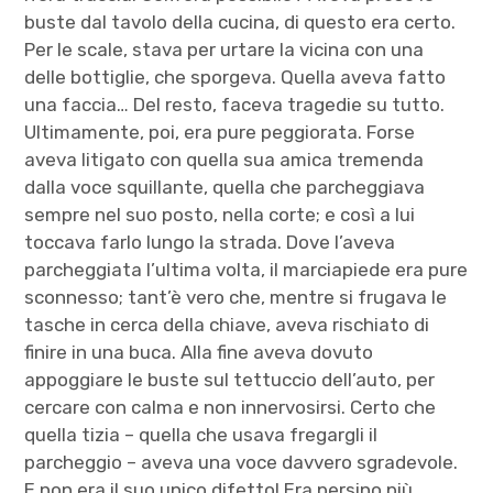
buste dal tavolo della cucina, di questo era certo.
Per le scale, stava per urtare la vicina con una
delle bottiglie, che sporgeva. Quella aveva fatto
una faccia… Del resto, faceva tragedie su tutto.
Ultimamente, poi, era pure peggiorata. Forse
aveva litigato con quella sua amica tremenda
dalla voce squillante, quella che parcheggiava
sempre nel suo posto, nella corte; e così a lui
toccava farlo lungo la strada. Dove l’aveva
parcheggiata l’ultima volta, il marciapiede era pure
sconnesso; tant’è vero che, mentre si frugava le
tasche in cerca della chiave, aveva rischiato di
finire in una buca. Alla fine aveva dovuto
appoggiare le buste sul tettuccio dell’auto, per
cercare con calma e non innervosirsi. Certo che
quella tizia – quella che usava fregargli il
parcheggio – aveva una voce davvero sgradevole.
E non era il suo unico difetto! Era persino più