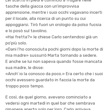
Lei scattò in piedi e cominciò a frugare nelle
tasche della giacca con un’improvvisa
apprensione, mentre i suoi occhi vagavano incerti
per il locale, alla ricerca di un punto su cui
appoggiarsi. Tirò fuori un orologio da polso fucsia
e lo posò sul tavolino.
«Hai fretta?» le chiese Carlo sentendosi già un
po’più solo.
«Dani l’ho conosciuta pochi giorni dopo la morte di
mia madre» sussurrò Marta tornando a sedere.
E anche se lui non sapeva quando fosse mancata
sua madre, le disse:
«Anch’ io la conosco da poco.» Era certo che i suoi
occhi avessero guardato in faccia la morte da
troppo poco tempo.
E così, da quel giorno, avevano cominciato a
vedersi ogni martedì in quel bar che sembrava
rimanere aperto solo per loro. Carlo arrivava