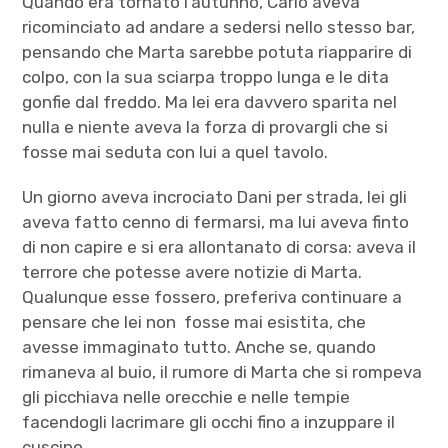
Quando era tornato l’autunno, Carlo aveva
ricominciato ad andare a sedersi nello stesso bar,
pensando che Marta sarebbe potuta riapparire di
colpo, con la sua sciarpa troppo lunga e le dita
gonfie dal freddo. Ma lei era davvero sparita nel
nulla e niente aveva la forza di provargli che si
fosse mai seduta con lui a quel tavolo.
Un giorno aveva incrociato Dani per strada, lei gli
aveva fatto cenno di fermarsi, ma lui aveva finto
di non capire e si era allontanato di corsa: aveva il
terrore che potesse avere notizie di Marta.
Qualunque esse fossero, preferiva continuare a
pensare che lei non fosse mai esistita, che
avesse immaginato tutto. Anche se, quando
rimaneva al buio, il rumore di Marta che si rompeva
gli picchiava nelle orecchie e nelle tempie
facendogli lacrimare gli occhi fino a inzuppare il
cuscino.