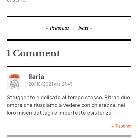
Autrici
Navigazione
Previous
Next
,
articoli
Bar
,
1 Comment
Dominique
Campete
,
Ilaria
letteratura
20/10/2021 alle 21:45
,
Struggente e delicato al tempo stesso. Ritrae due
Marta
ombre che riusciamo a vedere con chiarezza, nei
,
loro miseri dettagli e imperfette esistenze.
Quando
Marta si
Rispondi
ruppe