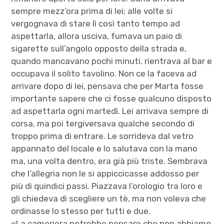
sempre mezz’ora prima di lei; alle volte si
vergognava di stare lì così tanto tempo ad
aspettarla, allora usciva, fumava un paio di
sigarette sull’angolo opposto della strada e,
quando mancavano pochi minuti, rientrava al bar e
occupava il solito tavolino. Non ce la faceva ad
arrivare dopo di lei, pensava che per Marta fosse
importante sapere che ci fosse qualcuno disposto
ad aspettarla ogni martedì. Lei arrivava sempre di
corsa, ma poi tergiversava qualche secondo di
troppo prima di entrare. Le sorrideva dal vetro
appannato del locale e lo salutava con la mano
ma, una volta dentro, era già più triste. Sembrava
che l’allegria non le si appiccicasse addosso per
più di quindici passi. Piazzava l’orologio tra loro e
gli chiedeva di scegliere un tè, ma non voleva che
ordinasse lo stesso per tutti e due.
«La cameriera potrebbe pensare che non abbiamo