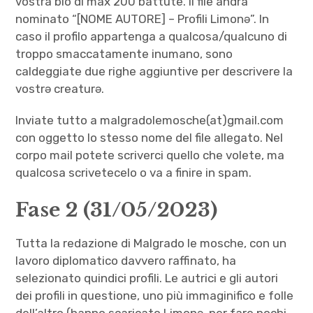
vostra bio di max 200 battute. Il file andrà
nominato “[NOME AUTORE] – Profili Limonə”. In
caso il profilo appartenga a qualcosa/qualcuno di
troppo smaccatamente inumano, sono
caldeggiate due righe aggiuntive per descrivere la
vostrə creaturə.
Inviate tutto a malgradolemosche(at)gmail.com
con oggetto lo stesso nome del file allegato. Nel
corpo mail potete scriverci quello che volete, ma
qualcosa scrivetecelo o va a finire in spam.
Fase 2 (31/05/2023)
Tutta la redazione di Malgrado le mosche, con un
lavoro diplomatico davvero raffinato, ha
selezionato quindici profili. Le autrici e gli autori
dei profili in questione, uno più immaginifico e folle
dell’altro (hanno scaricato Limonə, per fare pochi