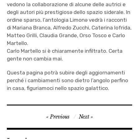
vedono la collaborazione di alcune delle autrici e
degli autori più prestigiosə dello spazio siderale. In
ordine sparso, l’antologia Limonə vedrà i racconti
di Mariana Branca, Alfredo Zucchi, Caterina Iofrida,
Matteo Grilli, Claudia Grande, Orso Tosco e Carlo
Martello.
Carlo Martello si è chiaramente infiltrato. Certa
gente non cambia mai.
Questa pagina potrà subire degli aggiornamenti
perché i cambiamenti sono dietro l’angolo perfino
in casa, figuriamoci nello spazio galattico.
Antologia
Navigazione
Previous
Next
,
articoli
autori
,