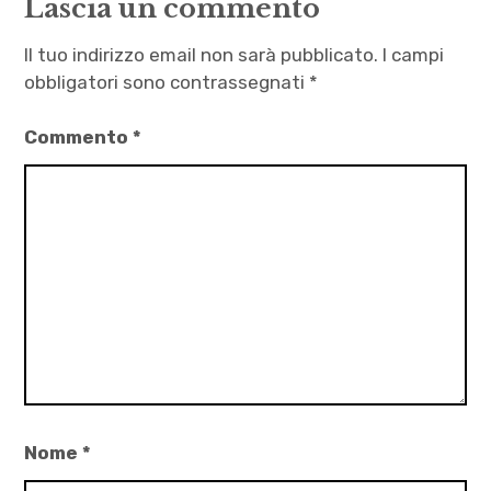
Lascia un commento
Autrici
,
Il tuo indirizzo email non sarà pubblicato.
I campi
Call
obbligatori sono contrassegnati
*
,
Commento
*
Dating
App
,
Galassia
,
Grindr
,
Limonə
,
Limoni
,
Nome
*
quasar