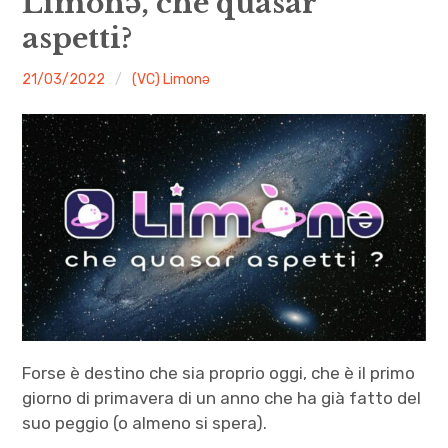
Limonə, che quasar
menu
aspetti?
Numeri
malgrado
21/03/2022
(VC) Limonə
Call
le
expan
Rubriche
mosche
child
menu
Contatti
Archivio
Forse è destino che sia proprio oggi, che è il primo
giorno di primavera di un anno che ha già fatto del
suo peggio (o almeno si spera).