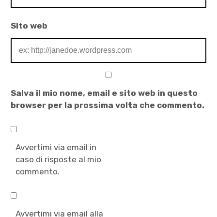
,
fratelli
Sito web
,
luoghi
interiori
,
majakovskij
Salva il mio nome, email e sito web in questo
,
browser per la prossima volta che commento.
manovalanza
,
montale
Avvertimi via email in
,
caso di risposte al mio
nisida
commento.
,
rilke
,
Avvertimi via email alla