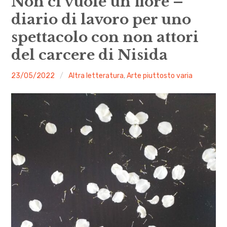
Non ci vuole un fiore –
menu
diario di lavoro per uno
Numeri
spettacolo con non attori
Call
del carcere di Nisida
expan
Rubriche
child
menu
malgrado
23/05/2022
Altra letteratura
,
Arte piuttosto varia
le
Contatti
mosche
Archivio