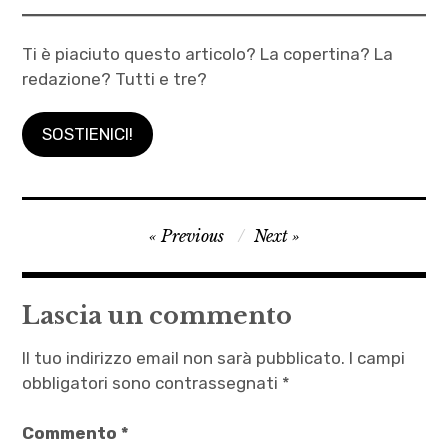
Ti è piaciuto questo articolo? La copertina? La
redazione? Tutti e tre?
SOSTIENICI!
adriana
Navigazione
Previous
Next
follieri
articoli
,
amleto
Lascia un commento
,
amnistia
Il tuo indirizzo email non sarà pubblicato.
I campi
,
obbligatori sono contrassegnati
*
armando
Commento
*
punzo