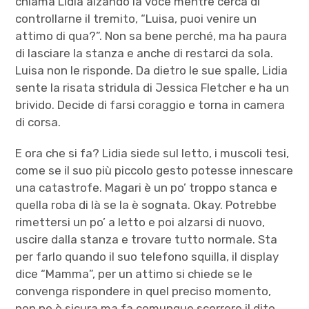
chiama Lidia alzando la voce mentre cerca di
controllarne il tremito, “Luisa, puoi venire un
attimo di qua?”. Non sa bene perché, ma ha paura
di lasciare la stanza e anche di restarci da sola.
Luisa non le risponde. Da dietro le sue spalle, Lidia
sente la risata stridula di Jessica Fletcher e ha un
brivido. Decide di farsi coraggio e torna in camera
di corsa.
E ora che si fa? Lidia siede sul letto, i muscoli tesi,
come se il suo più piccolo gesto potesse innescare
una catastrofe. Magari è un po’ troppo stanca e
quella roba di là se la è sognata. Okay. Potrebbe
rimettersi un po’ a letto e poi alzarsi di nuovo,
uscire dalla stanza e trovare tutto normale. Sta
per farlo quando il suo telefono squilla, il display
dice “Mamma”, per un attimo si chiede se le
convenga rispondere in quel preciso momento,
non ne è sicura ma fa comunque scorrere il dito