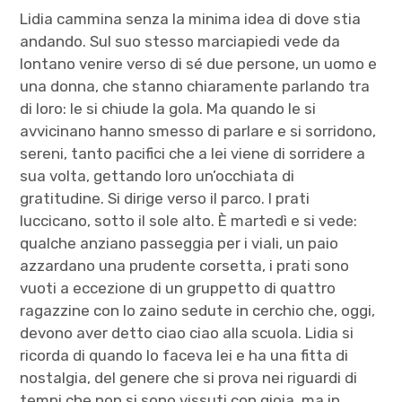
Lidia cammina senza la minima idea di dove stia
andando. Sul suo stesso marciapiedi vede da
lontano venire verso di sé due persone, un uomo e
una donna, che stanno chiaramente parlando tra
di loro: le si chiude la gola. Ma quando le si
avvicinano hanno smesso di parlare e si sorridono,
sereni, tanto pacifici che a lei viene di sorridere a
sua volta, gettando loro un’occhiata di
gratitudine. Si dirige verso il parco. I prati
luccicano, sotto il sole alto. È martedì e si vede:
qualche anziano passeggia per i viali, un paio
azzardano una prudente corsetta, i prati sono
vuoti a eccezione di un gruppetto di quattro
ragazzine con lo zaino sedute in cerchio che, oggi,
devono aver detto ciao ciao alla scuola. Lidia si
ricorda di quando lo faceva lei e ha una fitta di
nostalgia, del genere che si prova nei riguardi di
tempi che non si sono vissuti con gioia, ma in