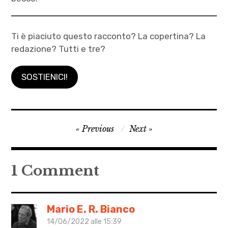
Ti è piaciuto questo racconto? La copertina? La
redazione? Tutti e tre?
SOSTIENICI!
Autrici
Navigazione
Previous
Next
,
articoli
Caterina
Iofrida
1 Comment
,
Dario
Faggella
Mario E. R. Bianco
,
14/06/2022 alle 15:39