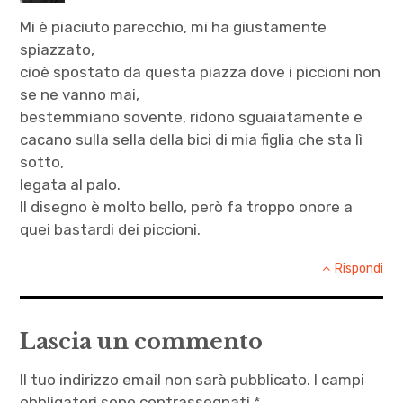
interferenza
Mi è piaciuto parecchio, mi ha giustamente
,
spiazzato,
letteratura
cioè spostato da questa piazza dove i piccioni non
,
se ne vanno mai,
televisore
bestemmiano sovente, ridono sguaiatamente e
cacano sulla sella della bici di mia figlia che sta lì
sotto,
legata al palo.
Il disegno è molto bello, però fa troppo onore a
quei bastardi dei piccioni.
Rispondi
Lascia un commento
Il tuo indirizzo email non sarà pubblicato.
I campi
obbligatori sono contrassegnati
*