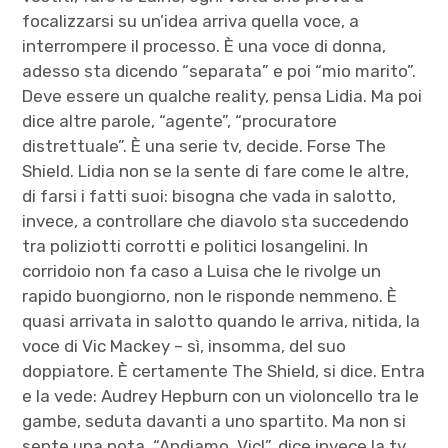
focalizzarsi su un’idea arriva quella voce, a
interrompere il processo. È una voce di donna,
adesso sta dicendo “separata” e poi “mio marito”.
Deve essere un qualche reality, pensa Lidia. Ma poi
dice altre parole, “agente”, “procuratore
distrettuale”. È una serie tv, decide. Forse The
Shield. Lidia non se la sente di fare come le altre,
di farsi i fatti suoi: bisogna che vada in salotto,
invece, a controllare che diavolo sta succedendo
tra poliziotti corrotti e politici losangelini. In
corridoio non fa caso a Luisa che le rivolge un
rapido buongiorno, non le risponde nemmeno. È
quasi arrivata in salotto quando le arriva, nitida, la
voce di Vic Mackey – sì, insomma, del suo
doppiatore. È certamente The Shield, si dice. Entra
e la vede: Audrey Hepburn con un violoncello tra le
gambe, seduta davanti a uno spartito. Ma non si
sente una nota. “Andiamo, Vic!”, dice invece la tv.