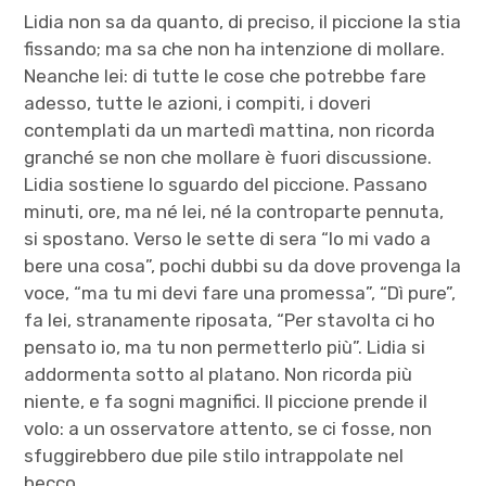
Lidia non sa da quanto, di preciso, il piccione la stia
fissando; ma sa che non ha intenzione di mollare.
Neanche lei: di tutte le cose che potrebbe fare
adesso, tutte le azioni, i compiti, i doveri
contemplati da un martedì mattina, non ricorda
granché se non che mollare è fuori discussione.
Lidia sostiene lo sguardo del piccione. Passano
minuti, ore, ma né lei, né la controparte pennuta,
si spostano. Verso le sette di sera “Io mi vado a
bere una cosa”, pochi dubbi su da dove provenga la
voce, “ma tu mi devi fare una promessa”, “Dì pure”,
fa lei, stranamente riposata, “Per stavolta ci ho
pensato io, ma tu non permetterlo più”. Lidia si
addormenta sotto al platano. Non ricorda più
niente, e fa sogni magnifici. Il piccione prende il
volo: a un osservatore attento, se ci fosse, non
sfuggirebbero due pile stilo intrappolate nel
becco.