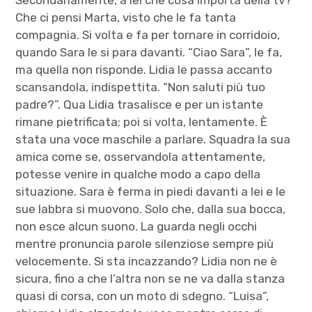
Secondariamente, a lei che cosa importa della tv?
Che ci pensi Marta, visto che le fa tanta
compagnia. Si volta e fa per tornare in corridoio,
quando Sara le si para davanti. “Ciao Sara”, le fa,
ma quella non risponde. Lidia le passa accanto
scansandola, indispettita. “Non saluti più tuo
padre?”. Qua Lidia trasalisce e per un istante
rimane pietrificata; poi si volta, lentamente. È
stata una voce maschile a parlare. Squadra la sua
amica come se, osservandola attentamente,
potesse venire in qualche modo a capo della
situazione. Sara è ferma in piedi davanti a lei e le
sue labbra si muovono. Solo che, dalla sua bocca,
non esce alcun suono. La guarda negli occhi
mentre pronuncia parole silenziose sempre più
velocemente. Si sta incazzando? Lidia non ne è
sicura, fino a che l’altra non se ne va dalla stanza
quasi di corsa, con un moto di sdegno. “Luisa”,