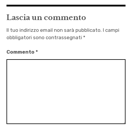
articoli
Dario
Faggella
Lascia un commento
,
letteratura
Il tuo indirizzo email non sarà pubblicato.
I campi
,
obbligatori sono contrassegnati
*
Marcello
Commento
*
Luberti
,
Nave
di
Teseo
,
Statistica