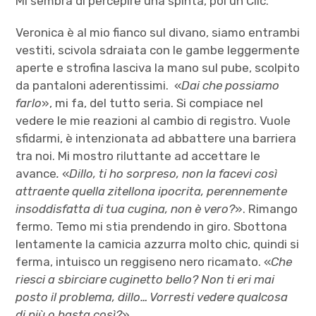
Mi sembra di percepire una spinta, poi un Clic.
Veronica è al mio fianco sul divano, siamo entrambi
vestiti, scivola sdraiata con le gambe leggermente
aperte e strofina lasciva la mano sul pube, scolpito
da pantaloni aderentissimi. «
Dai che possiamo
farlo
», mi fa, del tutto seria. Si compiace nel
vedere le mie reazioni al cambio di registro. Vuole
sfidarmi, è intenzionata ad abbattere una barriera
tra noi. Mi mostro riluttante ad accettare le
avance
.
«
Dillo, ti ho sorpreso, non la facevi così
attraente quella zitellona ipocrita, perennemente
insoddisfatta di tua cugina, non è vero?
». Rimango
fermo. Temo mi stia prendendo in giro. Sbottona
lentamente la camicia azzurra molto chic, quindi si
ferma, intuisco un reggiseno nero ricamato. «
Che
riesci a sbirciare cuginetto bello? Non ti eri mai
posto il problema, dillo… Vorresti vedere qualcosa
di più o basta così?
»