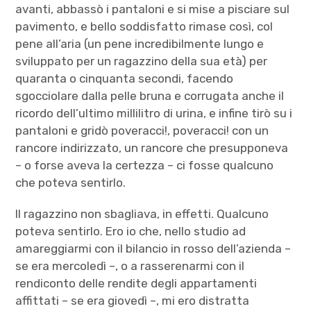
avanti, abbassò i pantaloni e si mise a pisciare sul
pavimento, e bello soddisfatto rimase così, col
pene all’aria (un pene incredibilmente lungo e
sviluppato per un ragazzino della sua età) per
quaranta o cinquanta secondi, facendo
sgocciolare dalla pelle bruna e corrugata anche il
ricordo dell’ultimo millilitro di urina, e infine tirò su i
pantaloni e gridò poveracci!, poveracci! con un
rancore indirizzato, un rancore che presupponeva
– o forse aveva la certezza – ci fosse qualcuno
che poteva sentirlo.
Il ragazzino non sbagliava, in effetti. Qualcuno
poteva sentirlo. Ero io che, nello studio ad
amareggiarmi con il bilancio in rosso dell’azienda –
se era mercoledì –, o a rasserenarmi con il
rendiconto delle rendite degli appartamenti
affittati – se era giovedì –, mi ero distratta