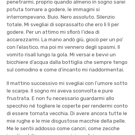
penetrarmi, proprio quando almeno in sogno sarei
potuta tornare a godere, le immagini si
interrompevano. Buio. Nero assoluto. Silenzio
totale. Mi svegliai di soprassalto che ero lì lì per
godere. Per un attimo mi sfiorò l’idea di
accarezzarmi. La mano andò giù, giocò per un po’
con l’elastico, ma poi mi vennero degli spasmi. Il
vomito risalì lungo la gola. Mi versai e bevvi un
bicchiere d’acqua dalla bottiglia che sempre tengo
sul comodino e come d’incanto mi riaddormentai.
Il mattino successivo mi svegliai con l’umore sotto
le scarpe. Il sogno mi aveva sconvolta e pure
frustrata. E non fu necessario guardarmi allo
specchio né togliere le coperte per rendermi conto
di essere tornata vecchia. Di avere ancora tutte le
mie rughe e le mie disgustose macchie della pelle.
Me le sentii addosso come cancri, come zecche