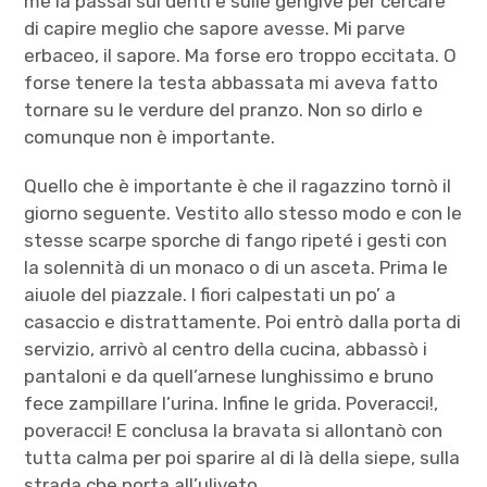
me la passai sui denti e sulle gengive per cercare
di capire meglio che sapore avesse. Mi parve
erbaceo, il sapore. Ma forse ero troppo eccitata. O
forse tenere la testa abbassata mi aveva fatto
tornare su le verdure del pranzo. Non so dirlo e
comunque non è importante.
Quello che è importante è che il ragazzino tornò il
giorno seguente. Vestito allo stesso modo e con le
stesse scarpe sporche di fango ripeté i gesti con
la solennità di un monaco o di un asceta. Prima le
aiuole del piazzale. I fiori calpestati un po’ a
casaccio e distrattamente. Poi entrò dalla porta di
servizio, arrivò al centro della cucina, abbassò i
pantaloni e da quell’arnese lunghissimo e bruno
fece zampillare l’urina. Infine le grida. Poveracci!,
poveracci! E conclusa la bravata si allontanò con
tutta calma per poi sparire al di là della siepe, sulla
strada che porta all’uliveto.