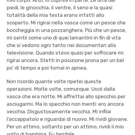
mio corpo. Anzi, lo copriva in parte. Le dita dei
piedi, le ginocchia, il ventre, il seno e la quasi
totalità della mia testa erano infatti allo
scoperto. Mi rigirai nella vasca come un pesce che
boccheggia in una pozzanghera. Più che un pesce,
mi sentii come uno di quei lamantini in fin di vita
che si vedono ogni tanto nei documentari alla
televisione. Quando stavo quasi per soffocare mi
rigirai ancora. Stetti in posizione prona per un bel
po’ di tempo e poi tornai in apnea.
Non ricordo quante volte ripetei queste
operazioni. Molte volte, comunque. Uscii dalla
vasca che era notte. Mi affrettai allo specchio per
asciugarmi. Ma lo specchio non mentì: ero ancora
vecchia. Disgustosamente vecchia. Mi infilai
l’accappatoio e riguardai di nuovo. Mi rividi giovane.
Per un attimo, soltanto per un attimo, rividi il mio
volto di bambina. Fu terribile.