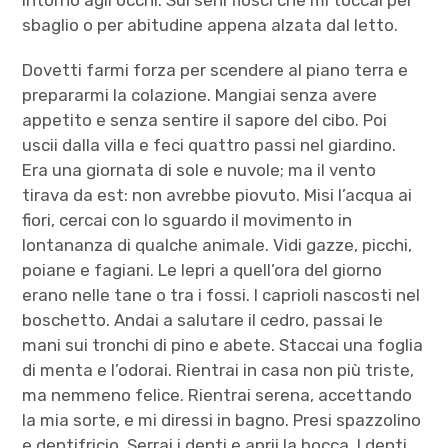
intorno agli occhi. Sui seni flosci che mi toccai per
sbaglio o per abitudine appena alzata dal letto.
Dovetti farmi forza per scendere al piano terra e
prepararmi la colazione. Mangiai senza avere
appetito e senza sentire il sapore del cibo. Poi
uscii dalla villa e feci quattro passi nel giardino.
Era una giornata di sole e nuvole; ma il vento
tirava da est: non avrebbe piovuto. Misi l’acqua ai
fiori, cercai con lo sguardo il movimento in
lontananza di qualche animale. Vidi gazze, picchi,
poiane e fagiani. Le lepri a quell’ora del giorno
erano nelle tane o tra i fossi. I caprioli nascosti nel
boschetto. Andai a salutare il cedro, passai le
mani sui tronchi di pino e abete. Staccai una foglia
di menta e l’odorai. Rientrai in casa non più triste,
ma nemmeno felice. Rientrai serena, accettando
la mia sorte, e mi diressi in bagno. Presi spazzolino
e dentifricio. Serrai i denti e aprii la bocca. I denti