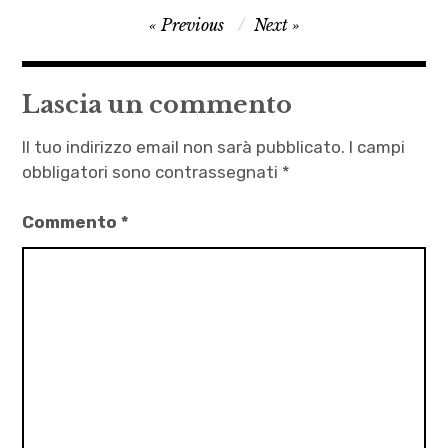
Navigazione
Previous
Next
,
articoli
golden
shower
Lascia un commento
,
letteratura
Il tuo indirizzo email non sarà pubblicato.
I campi
,
obbligatori sono contrassegnati
*
midjourney
Commento
*
,
omeopatia
,
ringiovanire
,
Simone
Carucci
,
Susan