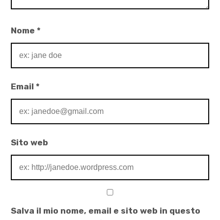
Orlok
,
Nome
*
urinoterapia
,
vecchia
Email
*
Sito web
Salva il mio nome, email e sito web in questo