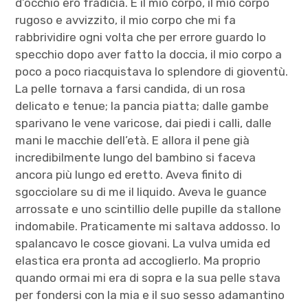
d’occhio ero fradicia. E il mio corpo, il mio corpo
rugoso e avvizzito, il mio corpo che mi fa
rabbrividire ogni volta che per errore guardo lo
specchio dopo aver fatto la doccia, il mio corpo a
poco a poco riacquistava lo splendore di gioventù.
La pelle tornava a farsi candida, di un rosa
delicato e tenue; la pancia piatta; dalle gambe
sparivano le vene varicose, dai piedi i calli, dalle
mani le macchie dell’età. E allora il pene già
incredibilmente lungo del bambino si faceva
ancora più lungo ed eretto. Aveva finito di
sgocciolare su di me il liquido. Aveva le guance
arrossate e uno scintillio delle pupille da stallone
indomabile. Praticamente mi saltava addosso. Io
spalancavo le cosce giovani. La vulva umida ed
elastica era pronta ad accoglierlo. Ma proprio
quando ormai mi era di sopra e la sua pelle stava
per fondersi con la mia e il suo sesso adamantino