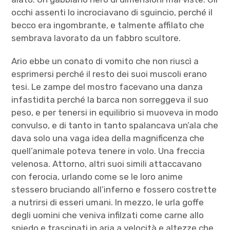
occhi assenti lo incrociavano di sguincio, perché il
becco era ingombrante, e talmente affilato che
sembrava lavorato da un fabbro scultore.
Ario ebbe un conato di vomito che non riuscì a
esprimersi perché il resto dei suoi muscoli erano
tesi. Le zampe del mostro facevano una danza
infastidita perché la barca non sorreggeva il suo
peso, e per tenersi in equilibrio si muoveva in modo
convulso, e di tanto in tanto spalancava un’ala che
dava solo una vaga idea della magnificenza che
quell’animale poteva tenere in volo. Una freccia
velenosa. Attorno, altri suoi simili attaccavano
con ferocia, urlando come se le loro anime
stessero bruciando all’inferno e fossero costrette
a nutrirsi di esseri umani. In mezzo, le urla goffe
degli uomini che veniva infilzati come carne allo
spiedo e trascinati in aria a velocità e altezze che