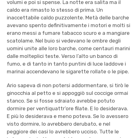
volumi e poi si spense. La notte era salita ma il
caldo era rimasto lo stesso di prima. Un
inaccettabile caldo puzzolente. Metà delle barche
avevano spento definitivamente i motori e molti si
erano messi a fumare tabacco scuro e a mangiare
scatolame. Nel buio si vedevano le ombre degli
uomini unite alle loro barche, come centauri marini
dalle molteplici teste. Verso l’alto un banco di
fumo, e di tanto in tanto puntini di luce laddove i
marinai accendevano le sigarette rollate o le pipe.
Ario sapeva di non potersi addormentare, si tirò le
ginocchia al petto e si appoggiò sul coccige ormai
stanco. Se si fosse sdraiato avrebbe potuto
dormire per ventiquattr’ore filate. E lo desiderava.
E più lo desiderava e meno poteva. Se lo avessero
visto dormire, lo avrebbero derubato, e nel
peggiore dei casi lo avrebbero ucciso. Tutte le