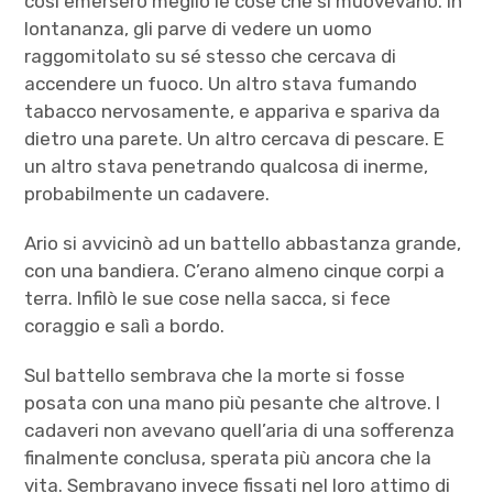
così emersero meglio le cose che si muovevano. In
lontananza, gli parve di vedere un uomo
raggomitolato su sé stesso che cercava di
accendere un fuoco. Un altro stava fumando
tabacco nervosamente, e appariva e spariva da
dietro una parete. Un altro cercava di pescare. E
un altro stava penetrando qualcosa di inerme,
probabilmente un cadavere.
Ario si avvicinò ad un battello abbastanza grande,
con una bandiera. C’erano almeno cinque corpi a
terra. Infilò le sue cose nella sacca, si fece
coraggio e salì a bordo.
Sul battello sembrava che la morte si fosse
posata con una mano più pesante che altrove. I
cadaveri non avevano quell’aria di una sofferenza
finalmente conclusa, sperata più ancora che la
vita. Sembravano invece fissati nel loro attimo di