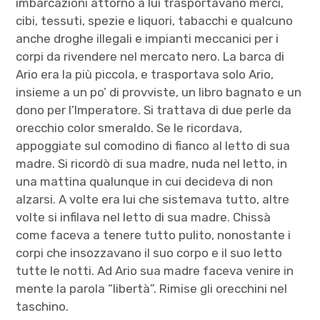
imbarcazioni attorno a lui trasportavano merci,
cibi, tessuti, spezie e liquori, tabacchi e qualcuno
anche droghe illegali e impianti meccanici per i
corpi da rivendere nel mercato nero. La barca di
Ario era la più piccola, e trasportava solo Ario,
insieme a un po’ di provviste, un libro bagnato e un
dono per l’Imperatore. Si trattava di due perle da
orecchio color smeraldo. Se le ricordava,
appoggiate sul comodino di fianco al letto di sua
madre. Si ricordò di sua madre, nuda nel letto, in
una mattina qualunque in cui decideva di non
alzarsi. A volte era lui che sistemava tutto, altre
volte si infilava nel letto di sua madre. Chissà
come faceva a tenere tutto pulito, nonostante i
corpi che insozzavano il suo corpo e il suo letto
tutte le notti. Ad Ario sua madre faceva venire in
mente la parola “libertà”. Rimise gli orecchini nel
taschino.