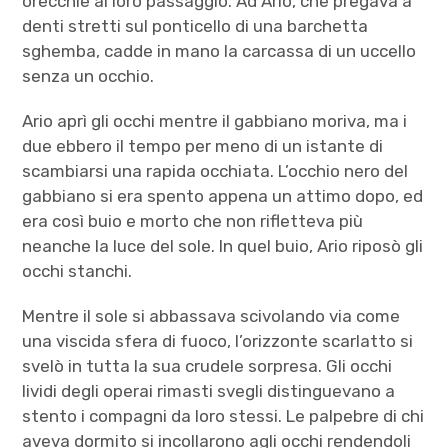
orecchie al loro passaggio. Ad Ario, che pregava a
denti stretti sul ponticello di una barchetta
sghemba, cadde in mano la carcassa di un uccello
senza un occhio.
Ario aprì gli occhi mentre il gabbiano moriva, ma i
due ebbero il tempo per meno di un istante di
scambiarsi una rapida occhiata. L’occhio nero del
gabbiano si era spento appena un attimo dopo, ed
era così buio e morto che non rifletteva più
neanche la luce del sole. In quel buio, Ario riposò gli
occhi stanchi.
Mentre il sole si abbassava scivolando via come
una viscida sfera di fuoco, l’orizzonte scarlatto si
svelò in tutta la sua crudele sorpresa. Gli occhi
lividi degli operai rimasti svegli distinguevano a
stento i compagni da loro stessi. Le palpebre di chi
aveva dormito si incollarono agli occhi rendendoli