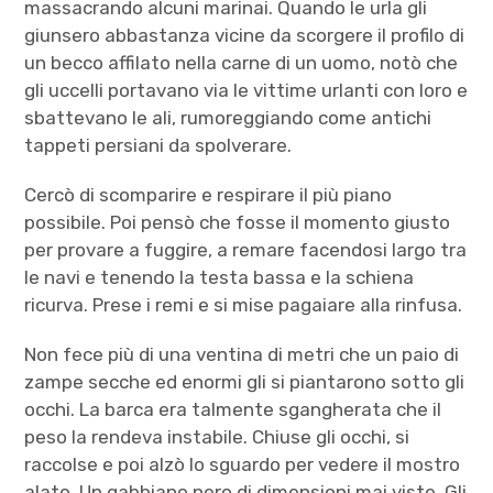
massacrando alcuni marinai. Quando le urla gli
giunsero abbastanza vicine da scorgere il profilo di
un becco affilato nella carne di un uomo, notò che
gli uccelli portavano via le vittime urlanti con loro e
sbattevano le ali, rumoreggiando come antichi
tappeti persiani da spolverare.
Cercò di scomparire e respirare il più piano
possibile. Poi pensò che fosse il momento giusto
per provare a fuggire, a remare facendosi largo tra
le navi e tenendo la testa bassa e la schiena
ricurva. Prese i remi e si mise pagaiare alla rinfusa.
Non fece più di una ventina di metri che un paio di
zampe secche ed enormi gli si piantarono sotto gli
occhi. La barca era talmente sgangherata che il
peso la rendeva instabile. Chiuse gli occhi, si
raccolse e poi alzò lo sguardo per vedere il mostro
alato. Un gabbiano nero di dimensioni mai viste. Gli