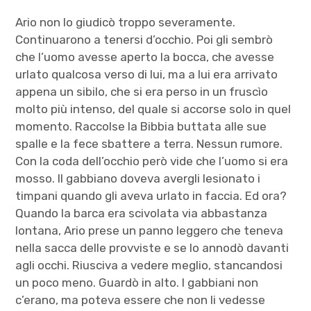
Ario non lo giudicò troppo severamente.
Continuarono a tenersi d’occhio. Poi gli sembrò
che l’uomo avesse aperto la bocca, che avesse
urlato qualcosa verso di lui, ma a lui era arrivato
appena un sibilo, che si era perso in un fruscìo
molto più intenso, del quale si accorse solo in quel
momento. Raccolse la Bibbia buttata alle sue
spalle e la fece sbattere a terra. Nessun rumore.
Con la coda dell’occhio però vide che l’uomo si era
mosso. Il gabbiano doveva avergli lesionato i
timpani quando gli aveva urlato in faccia. Ed ora?
Quando la barca era scivolata via abbastanza
lontana, Ario prese un panno leggero che teneva
nella sacca delle provviste e se lo annodò davanti
agli occhi. Riusciva a vedere meglio, stancandosi
un poco meno. Guardò in alto. I gabbiani non
c’erano, ma poteva essere che non li vedesse