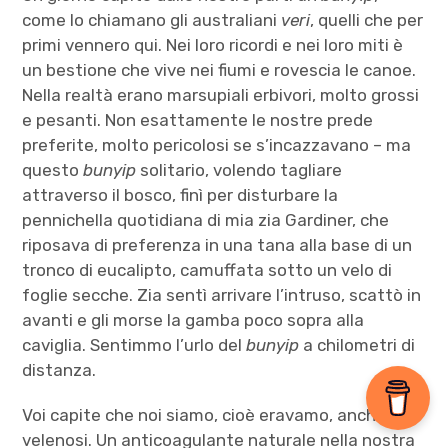
come lo chiamano gli australiani
veri
, quelli che per
primi vennero qui. Nei loro ricordi e nei loro miti è
un bestione che vive nei fiumi e rovescia le canoe.
Nella realtà erano marsupiali erbivori, molto grossi
e pesanti. Non esattamente le nostre prede
preferite, molto pericolosi se s’incazzavano – ma
questo
bunyip
solitario, volendo tagliare
attraverso il bosco, finì per disturbare la
pennichella quotidiana di mia zia Gardiner, che
riposava di preferenza in una tana alla base di un
tronco di eucalipto, camuffata sotto un velo di
foglie secche. Zia sentì arrivare l’intruso, scattò in
avanti e gli morse la gamba poco sopra alla
caviglia. Sentimmo l’urlo del
bunyip
a chilometri di
distanza.
Voi capite che noi siamo, cioè eravamo, anche
velenosi. Un anticoagulante naturale nella nostra