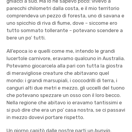
ghiacci a sud. Ma io ne sapevo poco: vivevo a
parecchi chilometri dalla costa, e il mio territorio
comprendeva un pezzo di foresta, uno di savana e
uno spicchio di riva di fiume, dove – siccome ero
tutto sommato tollerante – potevano scendere a
bere un po’ tutti.
All’epoca io e quelli come me, intendo le grandi
lucertole carnivore, eravamo qualcuno in Australia.
Potevamo giocarcela alla pari con tutta la giostra
di meravigliose creature che abitavano quel
mondo: i grandi marsupiali, i coccodrilli di terra, i
canguri alti due metri e mezzo, gli uccelli del tuono
che potevano spezzare un osso con il loro becco.
Nella regione che abitavo io eravamo tantissimi e
si può dire che era un po’ casa nostra, se ci passavi
in mezzo dovevi portare rispetto.
Un giorno capitò dalle nostre parti un
bunyip
,