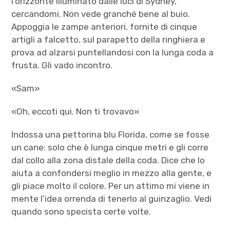
l’orizzonte illuminato dalle luci di Sydney,
cercandomi. Non vede granché bene al buio.
Appoggia le zampe anteriori, fornite di cinque
artigli a falcetto, sul parapetto della ringhiera e
prova ad alzarsi puntellandosi con la lunga coda a
frusta. Gli vado incontro.
«Sam»
«Oh, eccoti qui. Non ti trovavo»
Indossa una pettorina blu Florida, come se fosse
un cane: solo che è lunga cinque metri e gli corre
dal collo alla zona distale della coda. Dice che lo
aiuta a confondersi meglio in mezzo alla gente, e
gli piace molto il colore. Per un attimo mi viene in
mente l’idea orrenda di tenerlo al guinzaglio. Vedi
quando sono specista certe volte.