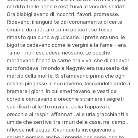
col dito tra le righe e restituiva le voci dei soldati.
Ora bisbigliavano di incontri, favori, promesse.
Ridevano, illanguidite dal coronamento di certe
smanie da additare come peccati, se fosse
rimasto qualcuno a giudicarle. Il prete era uno, le
bigotte cedevano come le vergini e la fame – era
fame – non escludeva nessuno. Le bocche
mordevano finché la carne era viva, che di cadaveri
sprofondava il mondo e Nagyrév era nauseata dal
marcio della morte. Si sfamavano prima che ogni
cosa si piegasse al suo inverno, lasciandole aride a
bramare i giorni in cui smettevano le vesti da
corvo e cantavano a orecchie straniere i segreti
sacrificati al letto nuziale. Jùlia tappava le
orecchie ai respiri affannati, alle urla gracchianti e
umide che sentiva tra i muri delle case, nei campi,
riflesse nell’acqua. Ovunque la inseguivano e
chiamò nemico anche il proprio desiderio, ospite