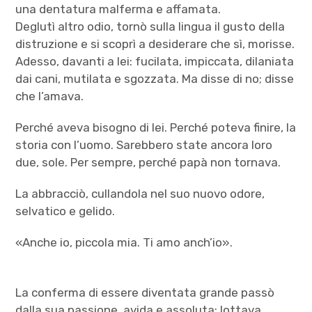
una dentatura malferma e affamata.
Deglutì altro odio, tornò sulla lingua il gusto della
distruzione e si scoprì a desiderare che sì, morisse.
Adesso, davanti a lei: fucilata, impiccata, dilaniata
dai cani, mutilata e sgozzata. Ma disse di no; disse
che l’amava.
Perché aveva bisogno di lei. Perché poteva finire, la
storia con l’uomo. Sarebbero state ancora loro
due, sole. Per sempre, perché papà non tornava.
La abbracciò, cullandola nel suo nuovo odore,
selvatico e gelido.
«Anche io, piccola mia. Ti amo anch’io».
La conferma di essere diventata grande passò
dalla sua passione, avida e assoluta: lottava