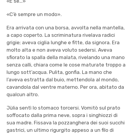
«E se…»
«C’è sempre un modo».
Era arrivata con una borsa, avvolta nella mantella,
a capo coperto. La scriminatura rivelava radici
grigie; aveva ciglia lunghe e fitte, da signora. Era
molto alta e non aveva voluto sedersi. Aveva
sfiorato la spalla della malata, rivelando una mano
senza calli, chiara come le cose maturate troppo a
lungo sott’acqua. Pulita, gonfia. La mano che
l’aveva estratta dal buio, mettendola al mondo,
cavandola dal ventre materno. Per ora, abitato da
qualcun altro.
Jùlia sentì lo stomaco torcersi. Vomitò sul prato
soffocato dalla prima neve, sopra i singhiozzi di
sua madre. Fissava la pozzanghera dei suoi succhi
gastrici, un ultimo rigurgito appeso a un filo di