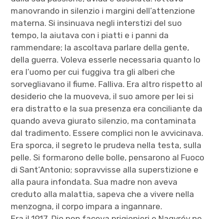
manovrando in silenzio i margini dell’attenzione
materna. Si insinuava negli interstizi del suo
tempo, la aiutava con i piatti e i panni da
rammendare; la ascoltava parlare della gente,
della guerra. Voleva esserle necessaria quanto lo
era l’uomo per cui fuggiva tra gli alberi che
sorvegliavano il fiume. Falliva. Era altro rispetto al
desiderio che la muoveva, il suo amore per lei si
era distratto e la sua presenza era conciliante da
quando aveva giurato silenzio, ma contaminata
dal tradimento. Essere complici non le avvicinava.
Era sporca, il segreto le prudeva nella testa, sulla
pelle. Si formarono delle bolle, pensarono al Fuoco
di Sant’Antonio; sopravvisse alla superstizione e
alla paura infondata. Sua madre non aveva
creduto alla malattia, sapeva che a vivere nella
menzogna, il corpo impara a ingannare.
Era il 1917, Dio non faceva prigionieri e Nagyrév ne