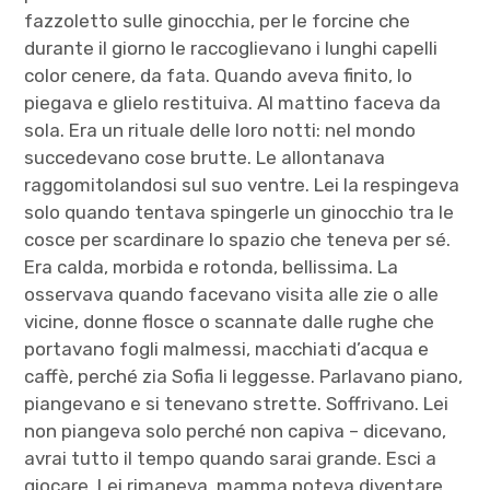
fazzoletto sulle ginocchia, per le forcine che
durante il giorno le raccoglievano i lunghi capelli
color cenere, da fata. Quando aveva finito, lo
piegava e glielo restituiva. Al mattino faceva da
sola. Era un rituale delle loro notti: nel mondo
succedevano cose brutte. Le allontanava
raggomitolandosi sul suo ventre. Lei la respingeva
solo quando tentava spingerle un ginocchio tra le
cosce per scardinare lo spazio che teneva per sé.
Era calda, morbida e rotonda, bellissima. La
osservava quando facevano visita alle zie o alle
vicine, donne flosce o scannate dalle rughe che
portavano fogli malmessi, macchiati d’acqua e
caffè, perché zia Sofia li leggesse. Parlavano piano,
piangevano e si tenevano strette. Soffrivano. Lei
non piangeva solo perché non capiva – dicevano,
avrai tutto il tempo quando sarai grande. Esci a
giocare. Lei rimaneva, mamma poteva diventare