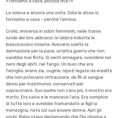
«Torniamo a casa, piccola mia?»
La voleva e ancora una volta Jùlia le disse sì,
torniamo a casa – perché l’amava.
Crollò, immersa in odori femminili, nelle trame
luride dei loro abbracci; le labbra indurite le
biascicavano miseria. Avevano scelto la
dannazione per la pace, un’altra guerra che non
sarebbe mai finita. Si sentì annegare, scendere nel
nero degli abiti, nel fango. Un buio che era
famiglia: erano zie, cugine, nipoti legate da eredità
che non potevano rintracciare, da fili di sangue
decisi per matrimonio, conservati per
sopravvivere. Suo padre non c’era più, il mostro era
morto. Era salva e le mancava l’aria. Era complice
di tutte loro e avrebbe tramandato ai figli la
menzogna, nata col suo essere donna. Aprì gli
occhi. Baba stava declamando che Dio chiama a