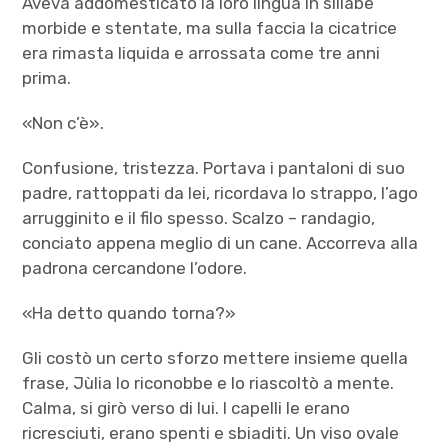
Aveva addomesticato la loro lingua in sillabe
morbide e stentate, ma sulla faccia la cicatrice
era rimasta liquida e arrossata come tre anni
prima.
«Non c’è».
Confusione, tristezza. Portava i pantaloni di suo
padre, rattoppati da lei, ricordava lo strappo, l’ago
arrugginito e il filo spesso. Scalzo – randagio,
conciato appena meglio di un cane. Accorreva alla
padrona cercandone l’odore.
«Ha detto quando torna?»
Gli costò un certo sforzo mettere insieme quella
frase, Jùlia lo riconobbe e lo riascoltò a mente.
Calma, si girò verso di lui. I capelli le erano
ricresciuti, erano spenti e sbiaditi. Un viso ovale