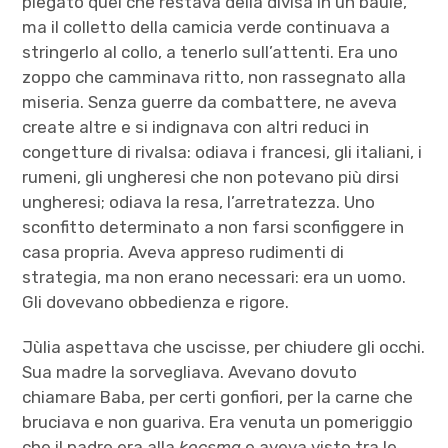
piegato quel che restava della divisa in un baule,
ma il colletto della camicia verde continuava a
stringerlo al collo, a tenerlo sull’attenti. Era uno
zoppo che camminava ritto, non rassegnato alla
miseria. Senza guerre da combattere, ne aveva
create altre e si indignava con altri reduci in
congetture di rivalsa: odiava i francesi, gli italiani, i
rumeni, gli ungheresi che non potevano più dirsi
ungheresi; odiava la resa, l’arretratezza. Uno
sconfitto determinato a non farsi sconfiggere in
casa propria. Aveva appreso rudimenti di
strategia, ma non erano necessari: era un uomo.
Gli dovevano obbedienza e rigore.
Jùlia aspettava che uscisse, per chiudere gli occhi.
Sua madre la sorvegliava. Avevano dovuto
chiamare Baba, per certi gonfiori, per la carne che
bruciava e non guariva. Era venuta un pomeriggio
che il padre era alla
kocsma
e aveva visto tra le