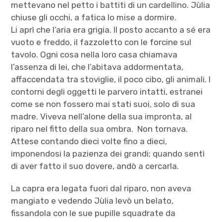
mettevano nel petto i battiti di un cardellino. Jùlia
chiuse gli occhi, a fatica lo mise a dormire.
Li aprì che l’aria era grigia. Il posto accanto a sé era
vuoto e freddo, il fazzoletto con le forcine sul
tavolo. Ogni cosa nella loro casa chiamava
l’assenza di lei, che l’abitava addormentata,
affaccendata tra stoviglie, il poco cibo, gli animali. I
contorni degli oggetti le parvero intatti, estranei
come se non fossero mai stati suoi, solo di sua
madre. Viveva nell’alone della sua impronta, al
riparo nel fitto della sua ombra. Non tornava.
Attese contando dieci volte fino a dieci,
imponendosi la pazienza dei grandi; quando sentì
di aver fatto il suo dovere, andò a cercarla.
La capra era legata fuori dal riparo, non aveva
mangiato e vedendo Jùlia levò un belato,
fissandola con le sue pupille squadrate da