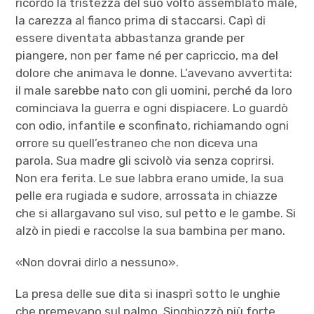
ricordò la tristezza del suo volto assemblato male,
la carezza al fianco prima di staccarsi. Capì di
essere diventata abbastanza grande per
piangere, non per fame né per capriccio, ma del
dolore che animava le donne. L’avevano avvertita:
il male sarebbe nato con gli uomini, perché da loro
cominciava la guerra e ogni dispiacere. Lo guardò
con odio, infantile e sconfinato, richiamando ogni
orrore su quell’estraneo che non diceva una
parola. Sua madre gli scivolò via senza coprirsi.
Non era ferita. Le sue labbra erano umide, la sua
pelle era rugiada e sudore, arrossata in chiazze
che si allargavano sul viso, sul petto e le gambe. Si
alzò in piedi e raccolse la sua bambina per mano.
«Non dovrai dirlo a nessuno».
La presa delle sue dita si inasprì sotto le unghie
che premevano sul palmo. Singhiozzò più forte.