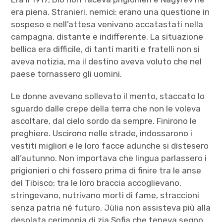
era piena. Stranieri, nemici: erano una questione in
sospeso e nell’attesa venivano accatastati nella
campagna, distante e indifferente. La situazione
bellica era difficile, di tanti mariti e fratelli non si
aveva notizia, ma il destino aveva voluto che nel
paese tornassero gli uomini.
Le donne avevano sollevato il mento, staccato lo
sguardo dalle crepe della terra che non le voleva
ascoltare, dal cielo sordo da sempre. Finirono le
preghiere. Uscirono nelle strade, indossarono i
vestiti migliori e le loro facce adunche si distesero
all’autunno. Non importava che lingua parlassero i
prigionieri o chi fossero prima di finire tra le anse
del Tibisco: tra le loro braccia accoglievano,
stringevano, nutrivano morti di fame, straccioni
senza patria né futuro. Jùlia non assisteva più alla
desolata cerimonia di zia Sofia che teneva segno