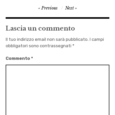
alessandro
Navigazione
Previous
Next
baoli
articoli
,
autori
Lascia un commento
,
BDSM
Il tuo indirizzo email non sarà pubblicato.
I campi
,
obbligatori sono contrassegnati
*
Carlo
Commento
*
Martello
,
fantascienza
,
letteratura
,
Zona
42