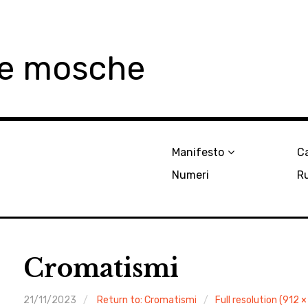
le mosche
Manifesto
Ca
Numeri
R
Cromatismi
21/11/2023
Return to: Cromatismi
Full resolution (912 