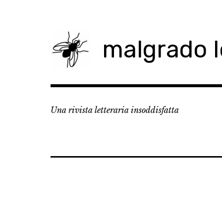
Skip
to
content
malgrado 
Una rivista letteraria insoddisfatta