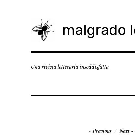
Skip
to
content
malgrado 
Una rivista letteraria insoddisfatta
Navigazione
Previous
Next