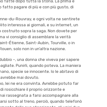
o fatte dopo tutta la storia. La prima è
 fatto pagare di più e con più gusto, di
enne-du-Rouvray, e ogni volta ne sentirete
lito interessa ai giornali, e su internet, un
no costruito sopra la saga. Non dovete per
ma vi consiglio di assemblare la verità
int-Étienne, Saint-Aubin, Tourville, o in
 Rouen, solo non in un’altra nazione.
ndubbio –, una donna che viveva per sapere
sbagliate. Punirli, quando poteva. La maniera
umano, specie se innocente. Io le abitavo di
 avrebbe mai dovuto.
o, lei ne era convinta. Avrebbe potuto far
 di rosicchiare il proprio orizzonte e
be mai rassegnata a farsi accompagnare alla
arsi sotto al treno, perciò, quando telefonò