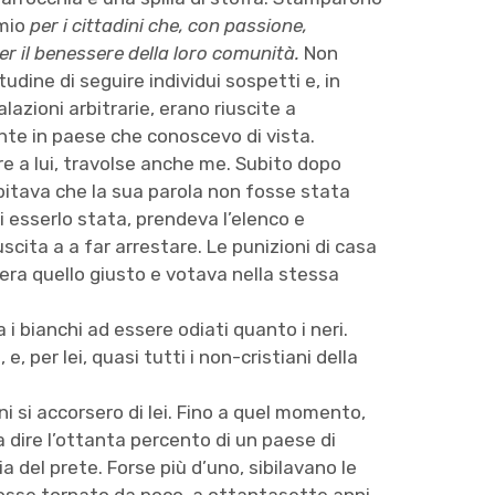
omio
per
i cittadini che, con passione,
r il benessere della loro comunità.
Non
udine di seguire individui sospetti e, in
azioni arbitrarie, erano riuscite a
ente in paese che conoscevo di vista.
are a lui, travolse anche me. Subito dopo
ubitava che la sua parola non fosse stata
i esserlo stata, prendeva l’elenco e
scita a a far arrestare. Le punizioni di casa
e era quello giusto e votava nella stessa
i bianchi ad essere odiati quanto i neri.
, e, per lei, quasi tutti i non-cristiani della
i si accorsero di lei. Fino a quel momento,
 dire l’ottanta percento di un paese di
a del prete. Forse più d’uno, sibilavano le