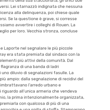
mento della sua staccionata, gli unici due
versi. Lei starnazzò indignata che nessuna
icenza alla delinquenza, poi chiese quale
rsi. Se la questione è grave, si corresse
siamo avvertire i colleghi di Rouen. La
glio per loro. Vecchia stronza, concluse
 Laporte nel segnalare le più piccole
ray era stata premiata dal sindaco con la
lementi più attivi della comunità. Dal
 flagranza di una banda di ladri
 uno diluvio di segnalazioni fasulle. La
più ampio: dalla segnalazione di recidivi del
e imbrattavano l’arredo urbano e
i riguardo all’unica armeria che vendeva
emio, la prima intenzionalmente organizzata,
di premiarla con qualcosa di più di una
parrocchia e una spilla di stoffa. Stamparono