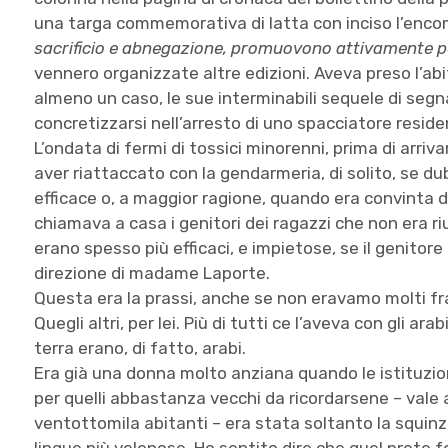
una targa commemorativa di latta con inciso l’enc
sacrificio e abnegazione, promuovono attivamente pe
vennero organizzate altre edizioni. Aveva preso l’abit
almeno un caso, le sue interminabili sequele di segnal
concretizzarsi nell’arresto di uno spacciatore resid
L’ondata di fermi di tossici minorenni, prima di arriv
aver riattaccato con la gendarmeria, di solito, se d
efficace o, a maggior ragione, quando era convinta d
chiamava a casa i genitori dei ragazzi che non era riu
erano spesso più efficaci, e impietose, se il genitor
direzione di madame Laporte.
Questa era la prassi, anche se non eravamo molti fra 
Quegli altri, per lei. Più di tutti ce l’aveva con gli arabi
terra erano, di fatto, arabi.
Era già una donna molto anziana quando le istituzion
per quelli abbastanza vecchi da ricordarsene – vale a
ventottomila abitanti – era stata soltanto la squinzi