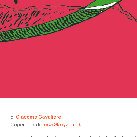
di
Giacomo Cavaliere
Copertina di
Luca Skuyatulek