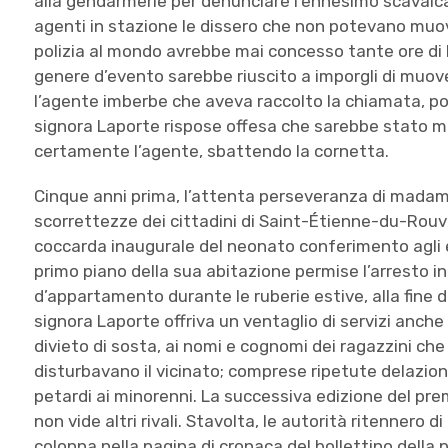
alla gendarmerie per denunciare l’ennesimo scavalca
agenti in stazione le dissero che non potevano muo
polizia al mondo avrebbe mai concesso tante ore di l
genere d’evento sarebbe riuscito a imporgli di muove
l’agente imberbe che aveva raccolto la chiamata, pos
signora Laporte rispose offesa che sarebbe stato me
certamente l’agente, sbattendo la cornetta.
Cinque anni prima, l’attenta perseveranza di madame
scorrettezze dei cittadini di Saint-Étienne-du-Rouv
coccarda inaugurale del neonato conferimento agli e
primo piano della sua abitazione permise l’arresto in
d’appartamento durante le ruberie estive, alla fine di
signora Laporte offriva un ventaglio di servizi anche 
divieto di sosta, ai nomi e cognomi dei ragazzini ch
disturbavano il vicinato; comprese ripetute delazion
petardi ai minorenni. La successiva edizione del pr
non vide altri rivali. Stavolta, le autorità ritennero 
colonna nella pagina di cronaca del bollettino della 