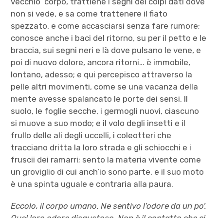
vecchio corpo, trattiene i segni dei colpi dati dove
non si vede, e sa come trattenere il fiato
spezzato, e come accasciarsi senza fare rumore;
conosce anche i baci del ritorno, su per il petto e le
braccia, sui segni neri e là dove pulsano le vene, e
poi di nuovo dolore, ancora ritorni… è immobile,
lontano, adesso; e qui percepisco attraverso la
pelle altri movimenti, come se una vacanza della
mente avesse spalancato le porte dei sensi. Il
suolo, le foglie secche, i germogli nuovi, ciascuno
si muove a suo modo; e il volo degli insetti e il
frullo delle ali degli uccelli, i coleotteri che
tracciano dritta la loro strada e gli schiocchi e i
fruscii dei ramarri; sento la materia vivente come
un groviglio di cui anch’io sono parte, e il suo moto
è una spinta uguale e contraria alla paura.
Eccolo, il corpo umano. Ne sentivo l’odore da un po’.
Quel loro odore disgustoso. Non è il contatto che ci