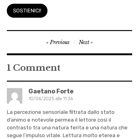
SOSTIENICI!
Autrici
Navigazione
Previous
Next
,
articoli
bosco
,
1 Comment
Cervo
,
Claudio
Gaetano Forte
Parentela
10/04/2025 alle 11:36
,
La percezione sensoriale filtrata dallo stato
letteratura
d’animo e notevole permea il lettore così il
,
contrasto tra una natura ferita e una natura che
Rossella
segue l’impulso vitale. Lettura molto eterea e
Caleca