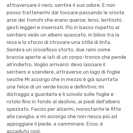
attraversare il nero, sentire il suo odore. E non
posso trattenermi dal toccare passando le croste
arse dei tronchi che erano querce, lecci, lentischi;
gesti leggeri e insensati. Più in basso rispetto al
sentiero vedo un albero spaccato, in bilico tra la
resa e lo sforzo di ritrovare una stilla di linfa.
Sembra un crocefisso storto, due rami come
braccia aperte ai lati di un corpo-tronco che pende
all’indietro. Voglio arrivarci: devo lasciare il
sentiero e scendere, attraverso un lago di foglie
secche Mi accorgo che in mezzo è già spuntata
una felce di un verde liscio e definitivo; mi
distraggo a guardarla e lì scivolo sulle foglie e
rotolo fino in fondo al declivio, ai piedi dell’albero
spezzato. Faccio per alzarmi, nonostante le fitte
alla caviglia, e mi accorgo che non riesco più ad
appoggiare il piede, a camminare. Ecco, è
accaduto così.