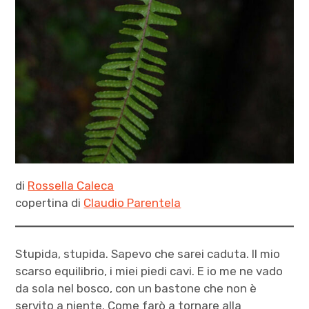
di
Rossella Caleca
copertina di
Claudio Parentela
Stupida, stupida. Sapevo che sarei caduta. Il mio
scarso equilibrio, i miei piedi cavi. E io me ne vado
da sola nel bosco, con un bastone che non è
servito a niente. Come farò a tornare alla