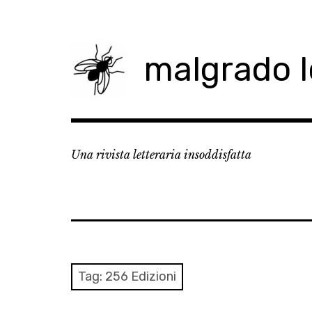
Skip
to
content
malgrado 
Una rivista letteraria insoddisfatta
Tag:
256 Edizioni