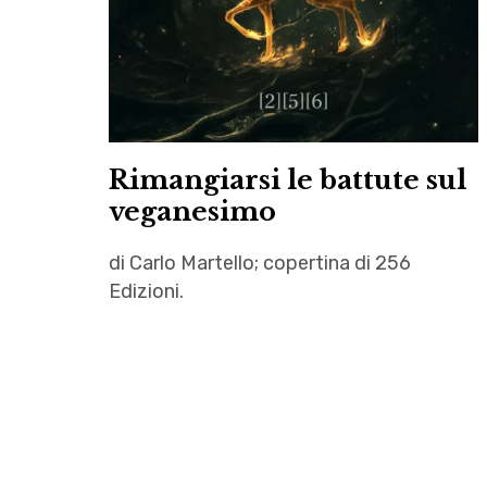
Rimangiarsi le battute sul
veganesimo
di Carlo Martello; copertina di 256
Edizioni.
256
Edizioni
,
Arianna
Cislacchi