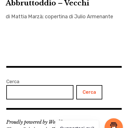
Abbruttoddìo – Vecchi
di Mattia Marzà; copertina di Julio Armenante
abbruttoddio
,
Julio
Armenante
,
Mattia
Marzà
Cerca
,
Cerca
terza
età
,
Vecchi
Proudly powered by WordPress