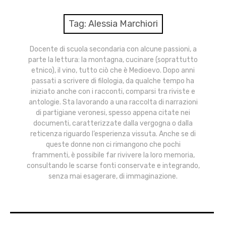
menu
Numeri
Tag:
Alessia Marchiori
Call
Docente di scuola secondaria con alcune passioni, a
parte la lettura: la montagna, cucinare (soprattutto
expan
Rubriche
child
etnico), il vino, tutto ciò che è Medioevo. Dopo anni
menu
passati a scrivere di filologia, da qualche tempo ha
Contatti
iniziato anche con i racconti, comparsi tra riviste e
antologie. Sta lavorando a una raccolta di narrazioni
di partigiane veronesi, spesso appena citate nei
Archivio
documenti, caratterizzate dalla vergogna o dalla
reticenza riguardo l’esperienza vissuta. Anche se di
queste donne non ci rimangono che pochi
frammenti, è possibile far rivivere la loro memoria,
consultando le scarse fonti conservate e integrando,
senza mai esagerare, di immaginazione.