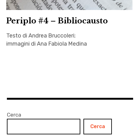
Periplo #4 – Bibliocausto
Testo di Andrea Bruccoleri;
immagini di Ana Fabiola Medina
Ana
Fabiola
Medina
,
Andrea
Bruccoleri
,
Cerca
autori
Cerca
,
Bibliocausto