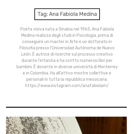
menu
Numeri
Tag:
Ana Fabiola Medina
Call
Poeta visiva nata a Sinaloa nel 1965, Ana Fabiola
Medina realizza degli studi in Psicologia, prima di
expan
Rubriche
child
conseguire un master in Arte e un dottorato in
menu
Filosofia presso l’Universidad Autónoma de Nuevo
Contatti
León. È autrice di ricerche sul processo creativo
durante l’infanzia e ha scritto numerosi libri per
bambini. È docente in diverse università di Monterrey
Archivio
e in Colombia. Ha all’attivo mostre collettive e
personali in tutta la repubblica messicana.
https://www.instagram.com/anafabiolam/