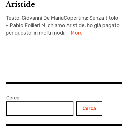
Aristide
Testo: Giovanni De MariaCopertina: Senza titolo
– Pablo Follieri Mi chiamo Aristide, ho già pagato
per questo, in molti modi. …
More
Aristide
,
francesco
follieri
,
Giovanni
De Maria
Cerca
,
Cerca
letteratura
,
Pablo