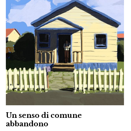
,
Giovanni
Locatelli
,
Giulio
Iovine
,
letteratura
,
Maria
La
Tela
,
pdfb
Un senso di comune
,
abbandono
Serena