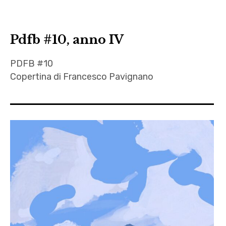
Pdfb #10, anno IV
PDFB #10
Copertina di Francesco Pavignano
autori
,
Autrici
,
Benedetta
Iezzi
,
francesco
pavignano