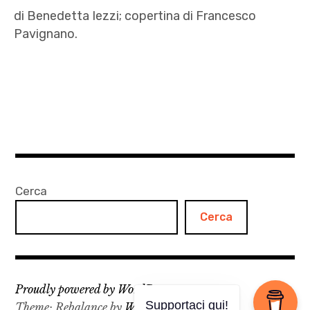
Votano
di Benedetta Iezzi; copertina di Francesco
Pavignano.
Autrici
,
Benedetta
Iezzi
,
francesco
pavignano
Cerca
,
Cerca
letteratura
,
maternità
,
Proudly powered by WordPress
racconti
Theme: Rebalance by
WordPress.com
.
Supportaci qui!