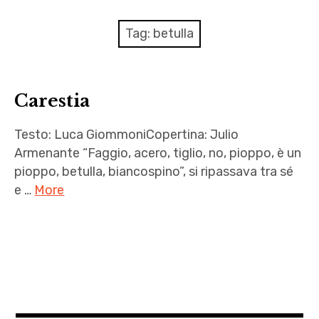
menu
Numeri
Tag:
betulla
Call
expan
Rubriche
Carestia
child
menu
Contatti
Testo: Luca GiommoniCopertina: Julio
Armenante “Faggio, acero, tiglio, no, pioppo, è un
Archivio
pioppo, betulla, biancospino”, si ripassava tra sé
e …
More
autori
,
betulla
,
bosco