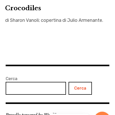
Crocodiles
di Sharon Vanoli; copertina di Julio Armenante.
Archetipo
,
Autrici
,
Coccodrilli
,
Crocodiles
Cerca
,
Cerca
Il cuore
rivelatore
,
Julio