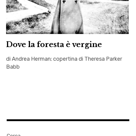
Dove la foresta è vergine
di Andrea Herman; copertina di Theresa Parker
Babb
Andrea
Herman
,
autori
,
Dove
la
Cerca