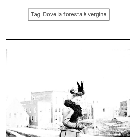
menu
Numeri
Tag:
Dove la foresta è vergine
Call
expan
Rubriche
child
menu
Contatti
Archivio