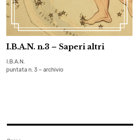
I.B.A.N. n.3 – Saperi altri
I.B.A.N.
puntata n. 3 – archivio
Alejandro
Jodorowsky
,
Anita
Seppilli
,
Anne