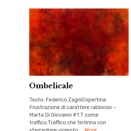
Ombelicale
Testo: Federico ZagniCopertina:
Frustrazione di carattere rabbioso –
Marta Di Giovanni #1 T come
traffico.Traffico che tintinna con
sferragliare violento, …
More