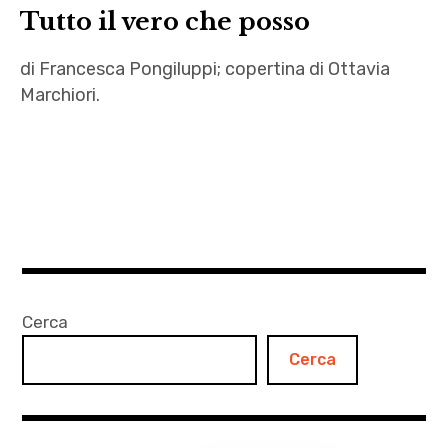
Tutto il vero che posso
di Francesca Pongiluppi; copertina di Ottavia
Marchiori.
And
Venus
was
her
name
,
collage
Cerca
,
Cerca
Feathers
,
Francesca