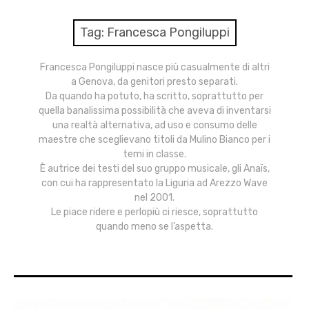
menu
Numeri
Tag:
Francesca Pongiluppi
Call
Francesca Pongiluppi nasce più casualmente di altri
a Genova, da genitori presto separati.
expan
Rubriche
child
Da quando ha potuto, ha scritto, soprattutto per
menu
quella banalissima possibilità che aveva di inventarsi
Contatti
una realtà alternativa, ad uso e consumo delle
maestre che sceglievano titoli da Mulino Bianco per i
temi in classe.
Archivio
È autrice dei testi del suo gruppo musicale, gli Anaïs,
con cui ha rappresentato la Liguria ad Arezzo Wave
nel 2001.
Le piace ridere e perlopiù ci riesce, soprattutto
quando meno se l’aspetta.