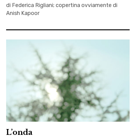
di Federica Rigliani; copertina ovviamente di
Peter
Anish Kapoor
Shumann
,
Autrici
rivoluzione
,
,
Diaz
Ventennio
,
Federica
Rigliani
,
G8
,
Genova
2001
L’onda