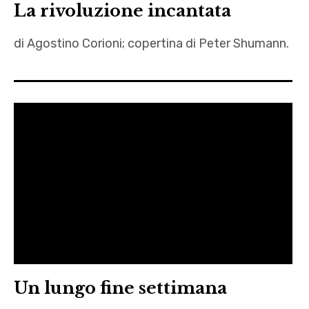
La rivoluzione incantata
di Agostino Corioni; copertina di Peter Shumann.
Agostino
Corioni
,
Carnevale
,
Fascismo
,
G8
,
Lockdown
,
Un lungo fine settimana
Pandemia
,