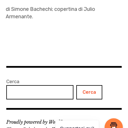
di Simone Bachechi; copertina di Julio
Armenante.
Carlo
Giuliani
,
G8
,
Genova
2001
Cerca
,
Cerca
Julio
Armenante
,
L'onda
Proudly powered by WordPress
,