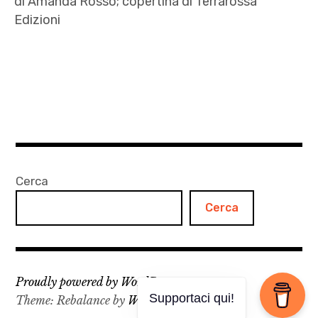
di Amanda Rosso; copertina di Terrarossa
Edizioni
AI
,
Amanda
Rosso
,
Austerity
,
Cerca
autori
Cerca
,
Helskinki
,
Hugo
Proudly powered by WordPress
Bertello
Supportaci qui!
Theme: Rebalance by
WordPress.com
.
,