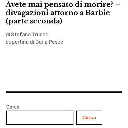
Avete mai pensato di morire? –
divagazioni attorno a Barbie
(parte seconda)
di Stefano Trucco;
copertina di Daria Pesce
Avete
mai
pensato
di
morire?
,
barbie
Cerca
,
Cerca
Cinema
,