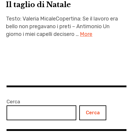
Il taglio di Natale
Testo: Valeria MicaleCopertina: Se il lavoro era
bello non pregavano i preti – Antimonio Un
giorno i miei capelli decisero …
More
Antimonio
,
capelli
,
Il
taglio
di
Cerca
Natale
Cerca
,
letteratura
,