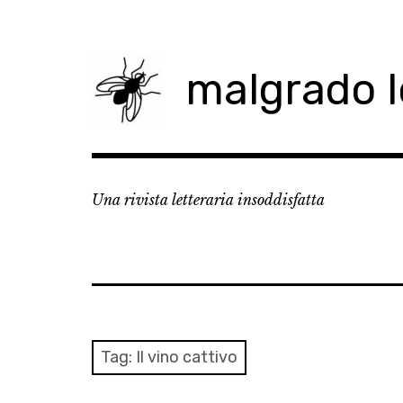
Skip
to
content
malgrado 
Una rivista letteraria insoddisfatta
Tag:
Il vino cattivo