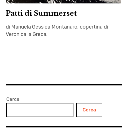
Patti di Summerset
di Manuela Gessica Montanaro; copertina di
Veronica la Greca.
Autrici
,
Jolly
Wash
,
letteratura
,
Cerca
Little
Cerca
bird
,
Manuela