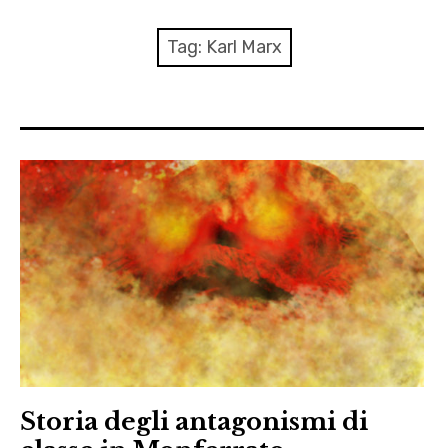
menu
Numeri
Tag:
Karl Marx
Call
expan
Rubriche
child
menu
Contatti
Archivio
Storia degli antagonismi di