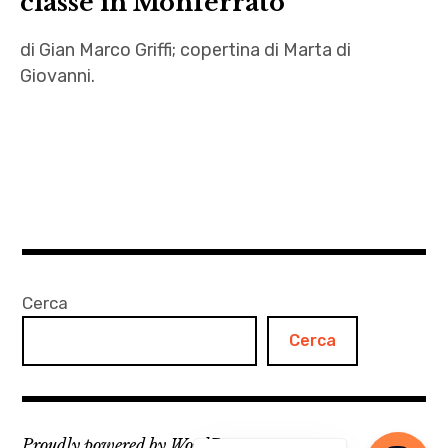
classe in Monferrato
di Gian Marco Griffi; copertina di Marta di
Giovanni.
Gian
Marco
Griffi
,
Karl
Marx
,
Cerca
letteratura
Cerca
,
Marta
Di
Giovanni
Proudly powered by WordPress